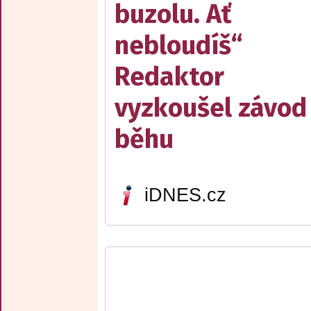
buzolu. Ať
nebloudíš“
Redaktor
vyzkoušel závod
běhu
iDNES.cz