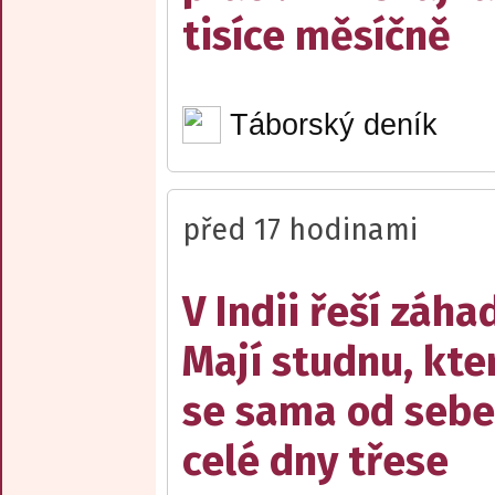
tisíce měsíčně
Táborský deník
před 17 hodinami
V Indii řeší záha
Mají studnu, kte
se sama od sebe
celé dny třese