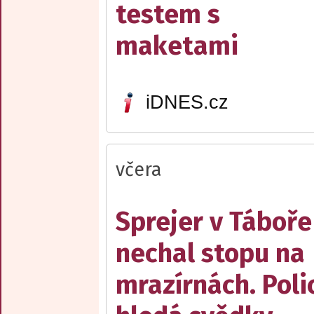
testem s
maketami
iDNES.cz
včera
Sprejer v Táboře
nechal stopu na
mrazírnách. Poli