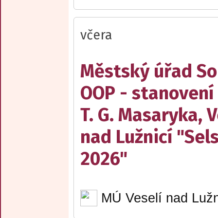
včera
Městský úřad Sob
OOP - stanovení
T. G. Masaryka, V
nad Lužnicí "Sel
2026"
MÚ Veselí nad Lužn