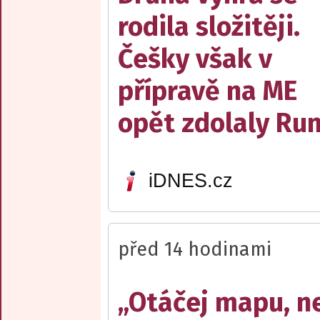
rodila složitěji.
Češky však v
přípravě na ME
opět zdolaly R
iDNES.cz
před 14 hodinami
„Otáčej mapu, n