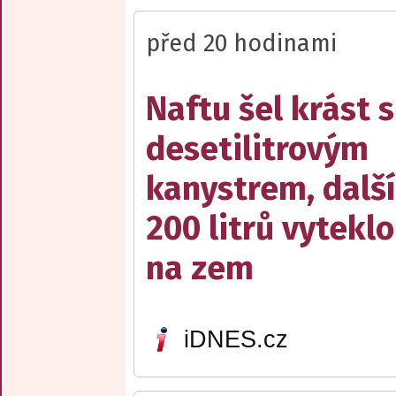
před 20 hodinami
Naftu šel krást s
desetilitrovým
kanystrem, dalš
200 litrů vyteklo
na zem
iDNES.cz