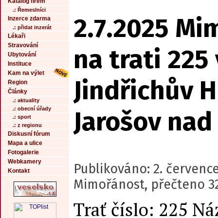
Katalog firem
.: Řemeslníci
2.7.2025 Mi
Inzerce zdarma
.: přidat inzerát
Lékaři
Stravování
na trati 225
Ubytování
Instituce
Kam na výlet
Jindřichův H
Region
Články
.: aktuality
.: obecní úřady
Jarošov nad
.: sport
.: z regionu
Diskusní fórum
Mapa a ulice
Fotogalerie
Webkamery
Publikováno: 2. červenc
Kontakt
Mimořánost, přečteno 3
Trať číslo: 225 Ná