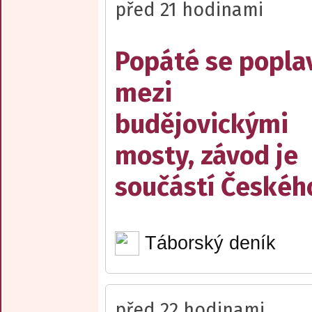
před 21 hodinami
Popáté se popla
mezi
budějovickými
mosty, závod je
součástí Českéh
Táborský deník
před 22 hodinami