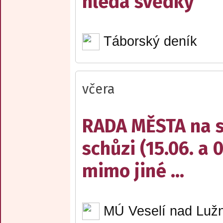
hledá svědky
Táborský deník
včera
RADA MĚSTA na sv
schůzi (15.06. a 
mimo jiné ...
MÚ Veselí nad Lužn