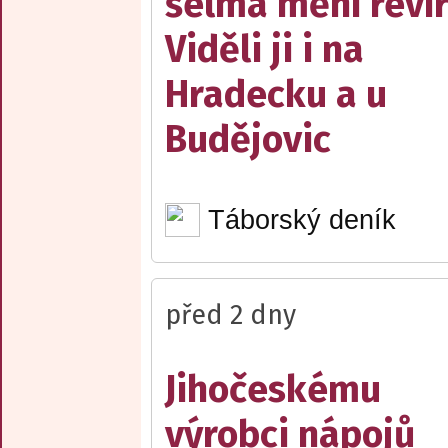
šelma mění reví
Viděli ji i na
Hradecku a u
Budějovic
Táborský deník
před 2 dny
Jihočeskému
výrobci nápojů