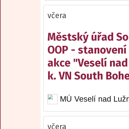
včera
Městský úřad Sob
OOP - stanovení 
akce "Veselí nad
k. VN South Boh
MÚ Veselí nad Lužn
včera