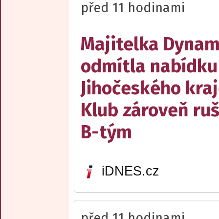
před 11 hodinami
Majitelka Dyna
odmítla nabídku
Jihočeského kraj
Klub zároveň ruš
B-tým
iDNES.cz
před 11 hodinami