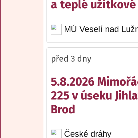
a teplé užitkové
MÚ Veselí nad Lužn
před 3 dny
5.8.2026 Mimořá
225 v úseku Jihl
Brod
České dráhy