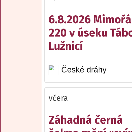
6.8.2026 Mimořá
220 v úseku Tábo
Lužnicí
České dráhy
včera
Záhadná černá