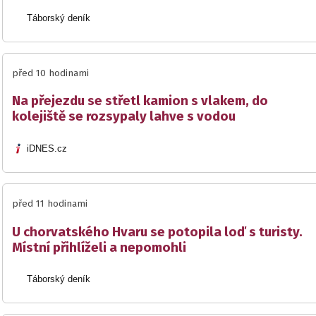
Táborský deník
před 10 hodinami
Na přejezdu se střetl kamion s vlakem, do
kolejiště se rozsypaly lahve s vodou
iDNES.cz
před 11 hodinami
U chorvatského Hvaru se potopila loď s turisty.
Místní přihlíželi a nepomohli
Táborský deník