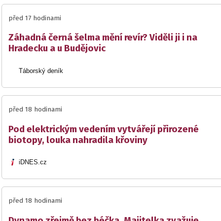
před 17 hodinami
Záhadná černá šelma mění revír? Viděli ji i na
Hradecku a u Budějovic
Táborský deník
před 18 hodinami
Pod elektrickým vedením vytvářejí přirozené
biotopy, louka nahradila křoviny
iDNES.cz
před 18 hodinami
Dynamo zřejmě bez béčka. Majitelka zvažuje