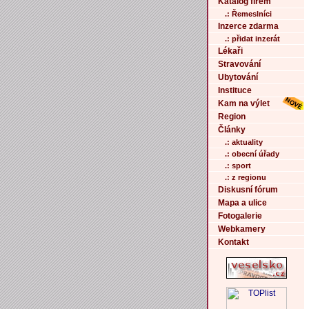
Katalog firem
.: Řemeslníci
Inzerce zdarma
.: přidat inzerát
Lékaři
Stravování
Ubytování
Instituce
Kam na výlet
Region
Články
.: aktuality
.: obecní úřady
.: sport
.: z regionu
Diskusní fórum
Mapa a ulice
Fotogalerie
Webkamery
Kontakt