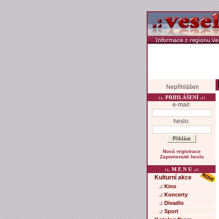
Nepřihlášen
::. PRIHLÁŠENÍ .::
e-mail:
heslo:
Nová registrace
Zapomenuté heslo
::. M E N U .::
Kulturní akce
.: Kino
.: Koncerty
.: Divadlo
.: Sport