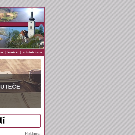
|
|
nu
kontakt
administrace
EUTEČE
lí
Reklama