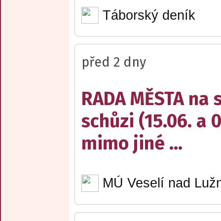
Táborský deník
před 2 dny
RADA MĚSTA na sv
schůzi (15.06. a 
mimo jiné ...
MÚ Veselí nad Lužn