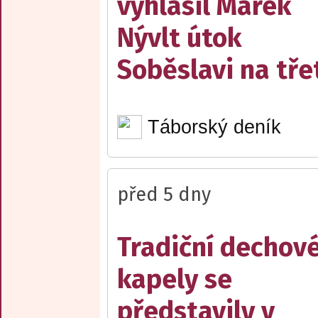
vyhlásil Marek
Nývlt útok
Soběslavi na třet
Táborský deník
před 5 dny
Tradiční dechov
kapely se
představily v