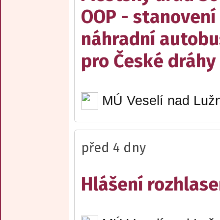
OOP - stanovení 
náhradní autobu
pro České dráhy a
MÚ Veselí nad Lužn
před 4 dny
Hlášení rozhlase