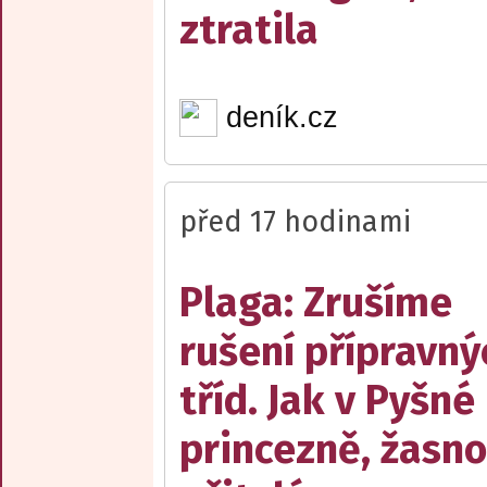
ztratila
deník.cz
před 17 hodinami
Plaga: Zrušíme
rušení přípravný
tříd. Jak v Pyšné
princezně, žasn