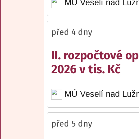
MÚ Veselí nad Lužn
před 4 dny
II. rozpočtové op
2026 v tis. Kč
MÚ Veselí nad Lužn
před 5 dny