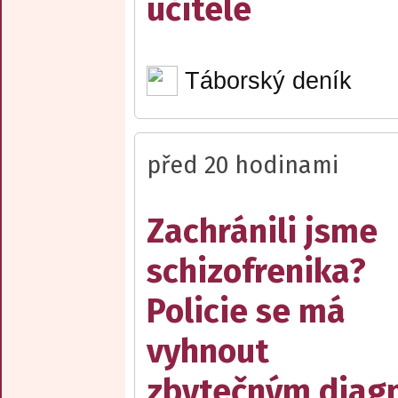
učitelé
Táborský deník
před 20 hodinami
Zachránili jsme
schizofrenika?
Policie se má
vyhnout
zbytečným diag