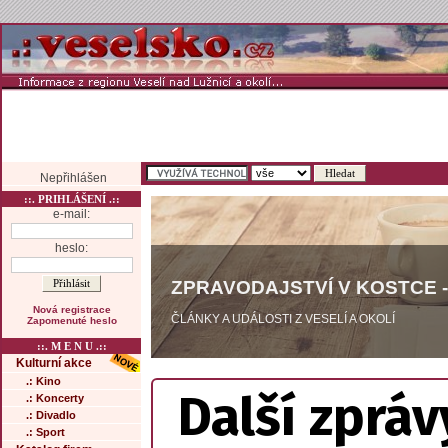
Nepřihlášen
::. PRIHLÁŠENÍ .::
e-mail:
heslo:
ZPRAVODAJSTVÍ V KOSTCE -
Nová registrace
ČLÁNKY A UDÁLOSTI Z VESELÍ A OKOLÍ
Zapomenuté heslo
::. M E N U .::
Kulturní akce
.: Kino
Další zpráv
.: Koncerty
.: Divadlo
.: Sport