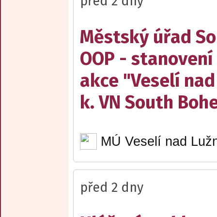
před 2 dny
Městský úřad Sob
OOP - stanovení 
akce "Veselí nad
k. VN South Boh
MÚ Veselí nad Lužn
před 2 dny