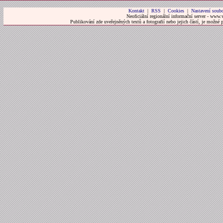
Kontakt
|
RSS
|
Cookies
|
Nastavení soubo
Neoficiální regionální informační server - www.
Publikování zde uveřejněných textů a fotografií nebo jejich částí, je možné