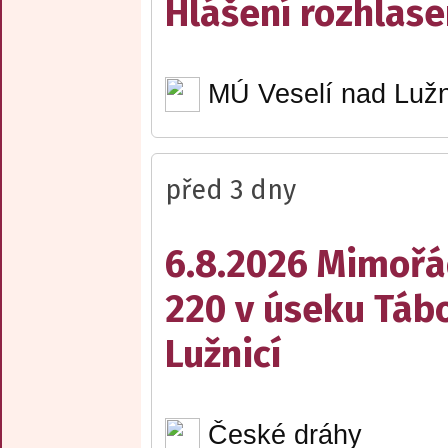
Hlášení rozhlase
MÚ Veselí nad Lužn
před 3 dny
6.8.2026 Mimořá
220 v úseku Tábo
Lužnicí
České dráhy