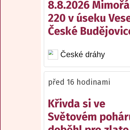
8.8.2026 Mimořá
220 v úseku Vese
České Budějovic
České dráhy
před 16 hodinami
Křivda si ve
Světovém pohár
doběhl pro zlato