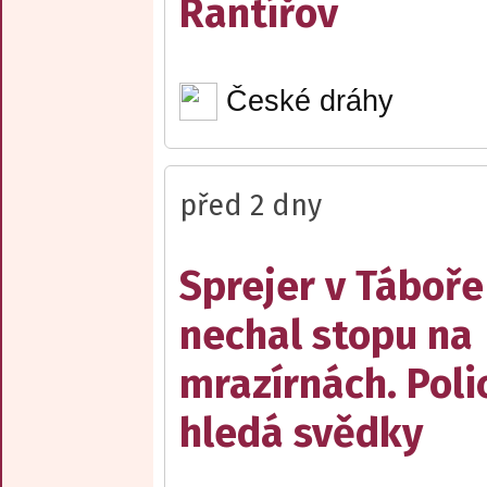
Rantířov
České dráhy
před 2 dny
Sprejer v Táboře
nechal stopu na
mrazírnách. Poli
hledá svědky