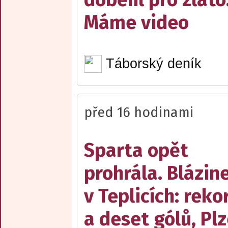
Máme video
Táborský deník
před 16 hodinami
Sparta opět
prohrála. Blázin
v Teplicích: reko
a deset gólů, Pl