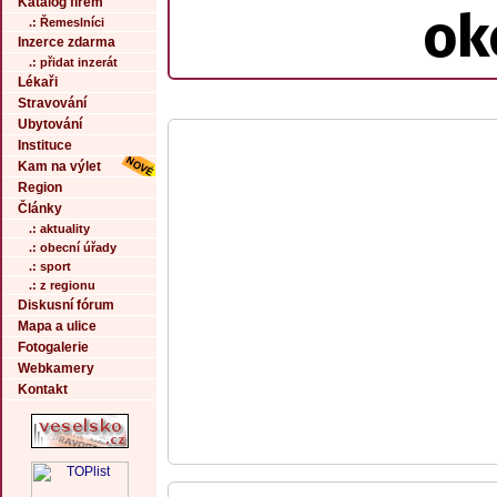
Katalog firem
ok
.: Řemeslníci
Inzerce zdarma
.: přidat inzerát
Lékaři
Stravování
Ubytování
Instituce
Kam na výlet
Region
Články
.: aktuality
.: obecní úřady
.: sport
.: z regionu
Diskusní fórum
Mapa a ulice
Fotogalerie
Webkamery
Kontakt