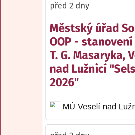
před 2 dny
Městský úřad Sob
OOP - stanovení
T. G. Masaryka, V
nad Lužnicí "Sel
2026"
MÚ Veselí nad Lužn