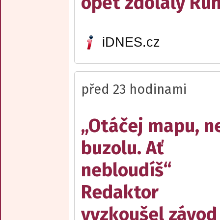
opět zdolaly R
iDNES.cz
před 23 hodinami
„Otáčej mapu, n
buzolu. Ať
nebloudíš“
Redaktor
vyzkoušel závod