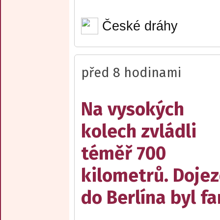
České dráhy
před 8 hodinami
Na vysokých
kolech zvládli
téměř 700
kilometrů. Doje
do Berlína byl f