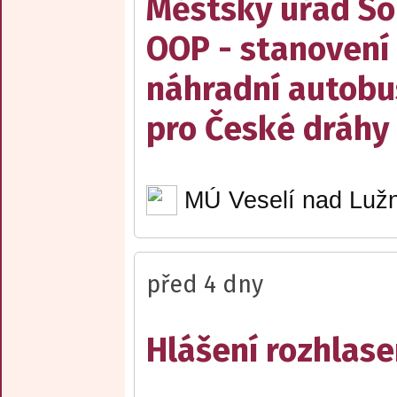
Městský úřad Sob
OOP - stanovení 
náhradní autobu
pro České dráhy a
MÚ Veselí nad Lužn
před 4 dny
Hlášení rozhlase