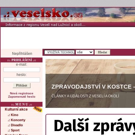
Nepřihlášen
::. PRIHLÁŠENÍ .::
e-mail:
heslo:
ZPRAVODAJSTVÍ V KOSTCE -
Nová registrace
ČLÁNKY A UDÁLOSTI Z VESELÍ A OKOLÍ
Zapomenuté heslo
::. M E N U .::
Kulturní akce
.: Kino
Další zpráv
.: Koncerty
.: Divadlo
.: Sport