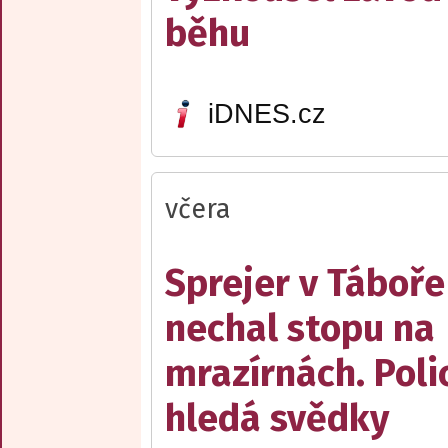
běhu
iDNES.cz
včera
Sprejer v Táboře
nechal stopu na
mrazírnách. Poli
hledá svědky