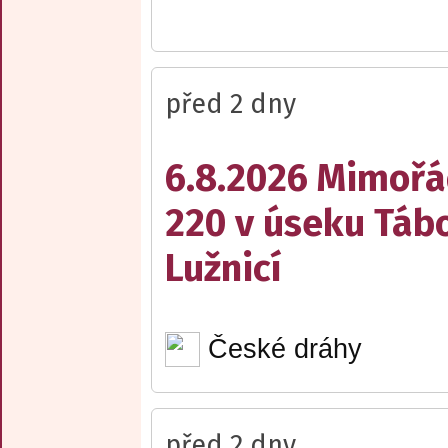
před 2 dny
6.8.2026 Mimořá
220 v úseku Tábo
Lužnicí
České dráhy
před 2 dny