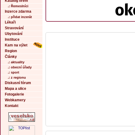
Katalog firem
ok
.: Řemeslníci
Inzerce zdarma
.: přidat inzerát
Lékaři
Stravování
Ubytování
Instituce
Kam na výlet
Region
Články
.: aktuality
.: obecní úřady
.: sport
.: z regionu
Diskusní fórum
Mapa a ulice
Fotogalerie
Webkamery
Kontakt