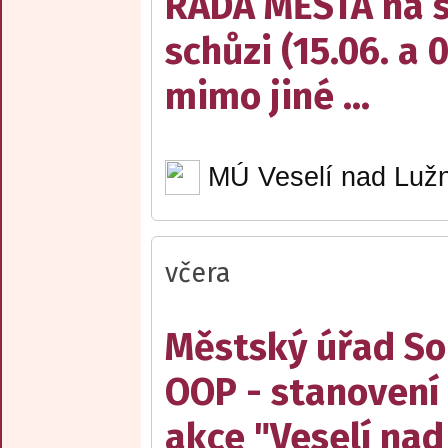
RADA MĚSTA na sv
schůzi (15.06. a 
mimo jiné ...
MÚ Veselí nad Lužn
včera
Městský úřad Sob
OOP - stanovení 
akce "Veselí nad