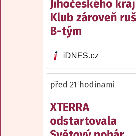
Jihočeského kraj
Klub zároveň ruš
B-tým
iDNES.cz
před 21 hodinami
XTERRA
odstartovala
Světový pohár