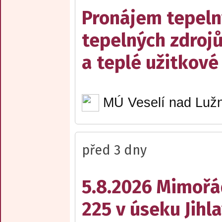
Pronájem tepelný
tepelných zdrojů
a teplé užitkové
MÚ Veselí nad Lužn
před 3 dny
5.8.2026 Mimořá
225 v úseku Jihl