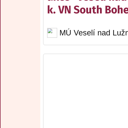
k. VN South Boh
MÚ Veselí nad Lužn