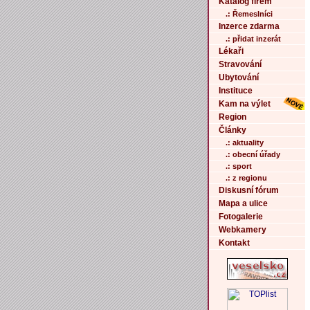
Katalog firem
.: Řemeslníci
Inzerce zdarma
.: přidat inzerát
Lékaři
Stravování
Ubytování
Instituce
Kam na výlet
Region
Články
.: aktuality
.: obecní úřady
.: sport
.: z regionu
Diskusní fórum
Mapa a ulice
Fotogalerie
Webkamery
Kontakt