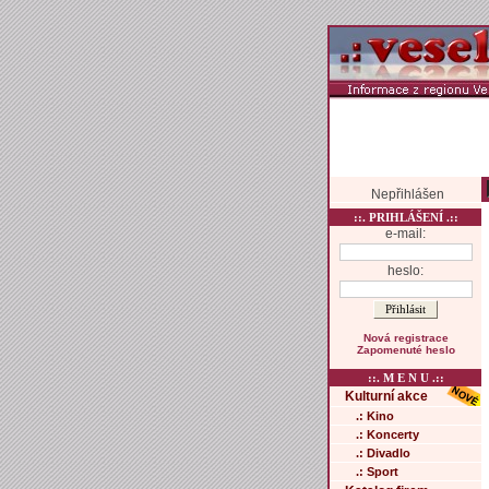
Nepřihlášen
::. PRIHLÁŠENÍ .::
e-mail:
heslo:
Nová registrace
Zapomenuté heslo
::. M E N U .::
Kulturní akce
.: Kino
.: Koncerty
.: Divadlo
.: Sport