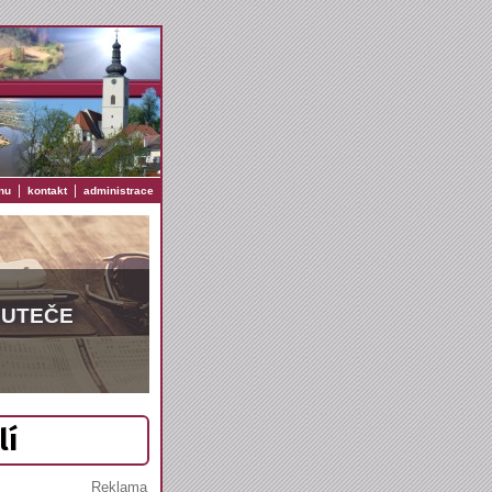
|
|
nu
kontakt
administrace
EUTEČE
lí
Reklama