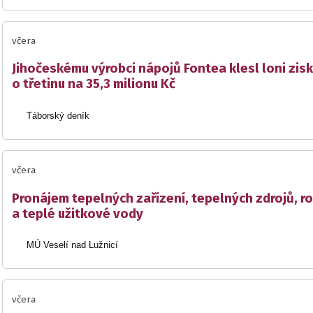
včera
Jihočeskému výrobci nápojů Fontea klesl loni zisk
o třetinu na 35,3 milionu Kč
Táborský deník
včera
Pronájem tepelných zařízení, tepelných zdrojů, r
a teplé užitkové vody
MÚ Veselí nad Lužnicí
včera