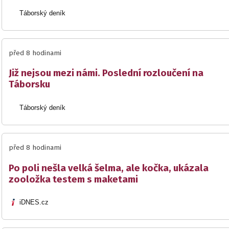
Táborský deník
před 8 hodinami
Již nejsou mezi námi. Poslední rozloučení na
Táborsku
Táborský deník
před 8 hodinami
Po poli nešla velká šelma, ale kočka, ukázala
zooložka testem s maketami
iDNES.cz