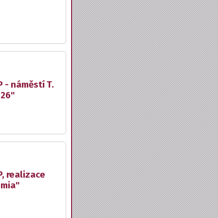
 - náměstí T.
026"
, realizace
emia"