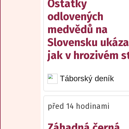
Ostatky
odlovených
medvědů na
Slovensku ukáza
jak v hrozivém s
Táborský deník
před 14 hodinami
Záhadná černá