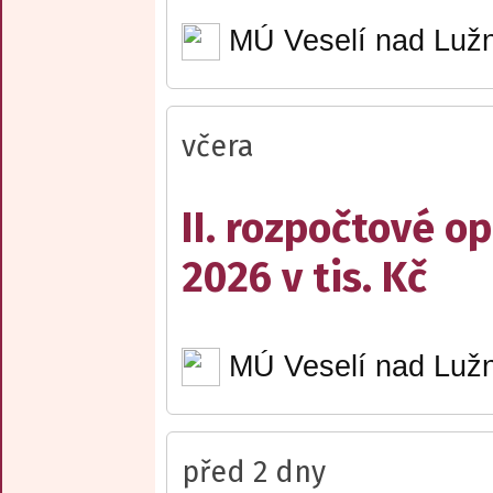
MÚ Veselí nad Lužn
včera
II. rozpočtové op
2026 v tis. Kč
MÚ Veselí nad Lužn
před 2 dny