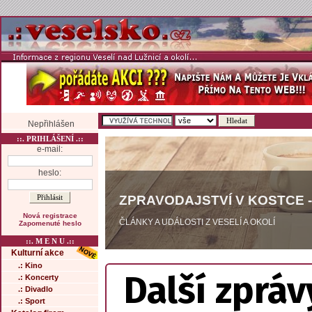
Nepřihlášen
::. PRIHLÁŠENÍ .::
e-mail:
heslo:
ZPRAVODAJSTVÍ V KOSTCE -
Nová registrace
ČLÁNKY A UDÁLOSTI Z VESELÍ A OKOLÍ
Zapomenuté heslo
::. M E N U .::
Kulturní akce
.: Kino
Další zpráv
.: Koncerty
.: Divadlo
.: Sport