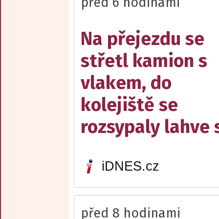
před 6 hodinami
Na přejezdu se
střetl kamion s
vlakem, do
kolejiště se
rozsypaly lahve 
iDNES.cz
před 8 hodinami