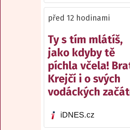
před 12 hodinami
Ty s tím mlátíš,
jako kdyby tě
píchla včela! Bra
Krejčí i o svých
vodáckých začát
iDNES.cz