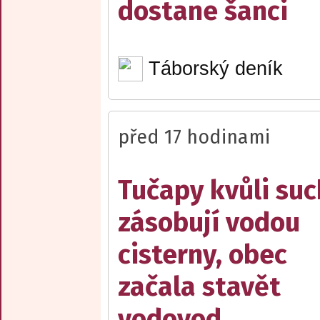
dostane šanci
Táborský deník
před 17 hodinami
Tučapy kvůli su
zásobují vodou
cisterny, obec
začala stavět
vodovod