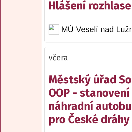
Hlášení rozhlase
MÚ Veselí nad Lužn
včera
Městský úřad Sob
OOP - stanovení 
náhradní autobu
pro České dráhy a