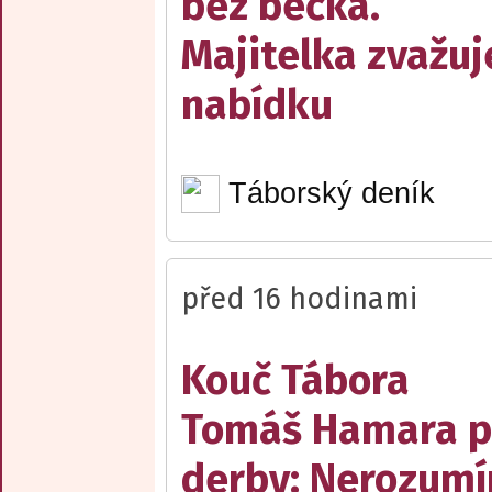
bez béčka.
Majitelka zvažuj
nabídku
Táborský deník
před 16 hodinami
Kouč Tábora
Tomáš Hamara 
derby: Nerozum