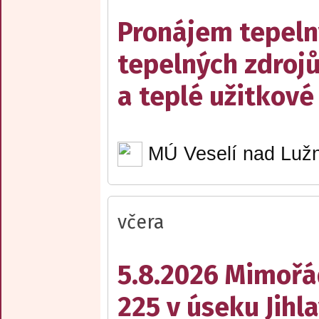
Pronájem tepelný
tepelných zdrojů
a teplé užitkové
MÚ Veselí nad Lužn
včera
5.8.2026 Mimořá
225 v úseku Jihl