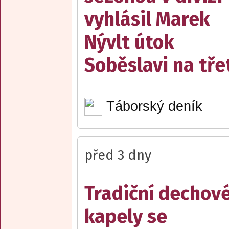
vyhlásil Marek
Nývlt útok
Soběslavi na třet
Táborský deník
před 3 dny
Tradiční dechov
kapely se