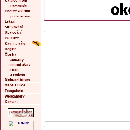
Katalog firem
ok
.: Řemeslníci
Inzerce zdarma
.: přidat inzerát
Lékaři
Stravování
Ubytování
Instituce
Kam na výlet
Region
Články
.: aktuality
.: obecní úřady
.: sport
.: z regionu
Diskusní fórum
Mapa a ulice
Fotogalerie
Webkamery
Kontakt