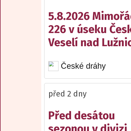
5.8.2026 Mimořá
226 v úseku Česk
Veselí nad Lužnic
České dráhy
před 2 dny
Před desátou
sezonou v divizi