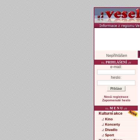
Nepřihlášen
::. PRIHLÁŠENÍ .::
e-mail:
heslo:
Nová registrace
Zapomenuté heslo
::. M E N U .::
Kulturní akce
.: Kino
.: Koncerty
.: Divadlo
.: Sport