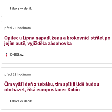
Táborský deník
před 22 hodinami
Opilec u Lipna napadl ženu a brokovnicí střílel po
jejím autě, vyjížděla zásahovka
iDNES.cz
před 22 hodinami
Čím vyšší daň z tabáku, tím spíš ji lidé budou
obcházet, říká europoslanec Kubín
Táborský deník