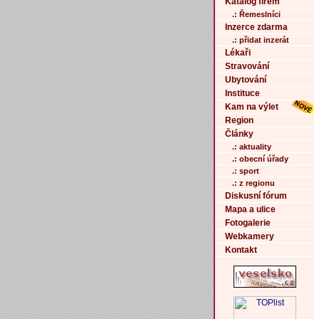
Katalog firem
.: Řemeslníci
Inzerce zdarma
.: přidat inzerát
Lékaři
Stravování
Ubytování
Instituce
Kam na výlet
Region
Články
.: aktuality
.: obecní úřady
.: sport
.: z regionu
Diskusní fórum
Mapa a ulice
Fotogalerie
Webkamery
Kontakt