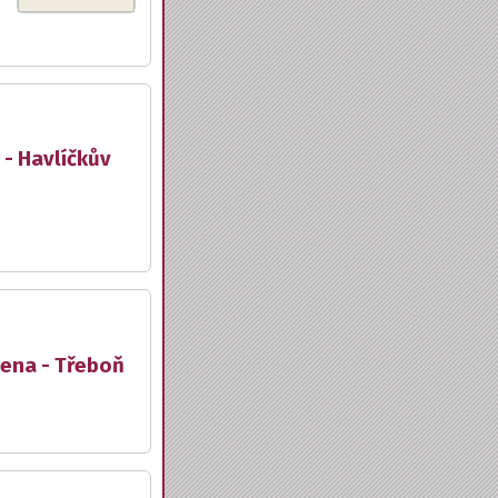
 - Havlíčkův
lena - Třeboň