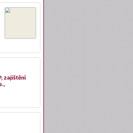
 zajištění
.,