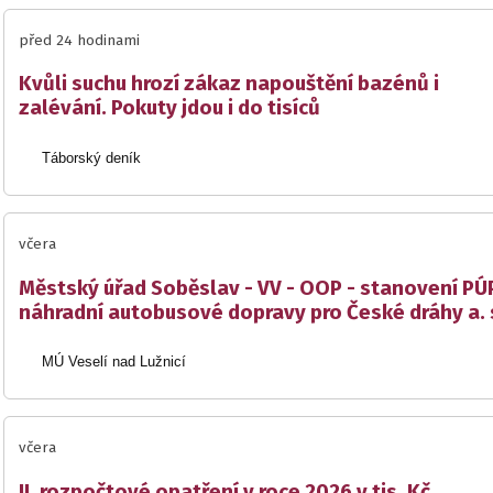
před 24 hodinami
Kvůli suchu hrozí zákaz napouštění bazénů i
zalévání. Pokuty jdou i do tisíců
Táborský deník
včera
Městský úřad Soběslav - VV - OOP - stanovení PÚP,
náhradní autobusové dopravy pro České dráhy a. s
MÚ Veselí nad Lužnicí
včera
II. rozpočtové opatření v roce 2026 v tis. Kč