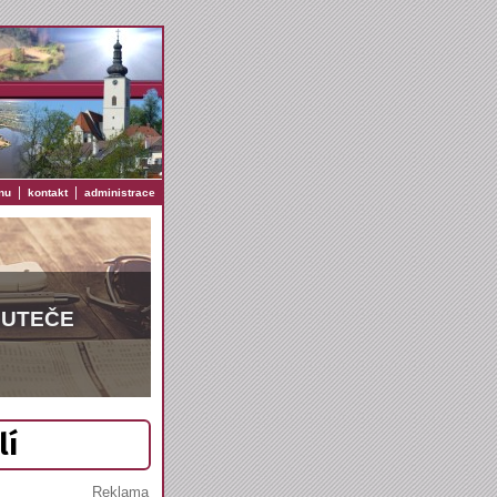
|
|
nu
kontakt
administrace
EUTEČE
lí
Reklama