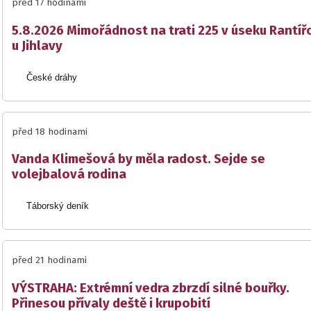
před 17 hodinami
5.8.2026 Mimořádnost na trati 225 v úseku Rantíř
u Jihlavy
České dráhy
před 18 hodinami
Vanda Klimešová by měla radost. Sejde se
volejbalová rodina
Táborský deník
před 21 hodinami
VÝSTRAHA: Extrémní vedra zbrzdí silné bouřky.
Přinesou přívaly deště i krupobití