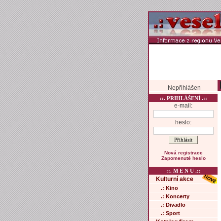
Nepřihlášen
::. PRIHLÁŠENÍ .::
e-mail:
heslo:
Nová registrace
Zapomenuté heslo
::. M E N U .::
Kulturní akce
.: Kino
.: Koncerty
.: Divadlo
.: Sport