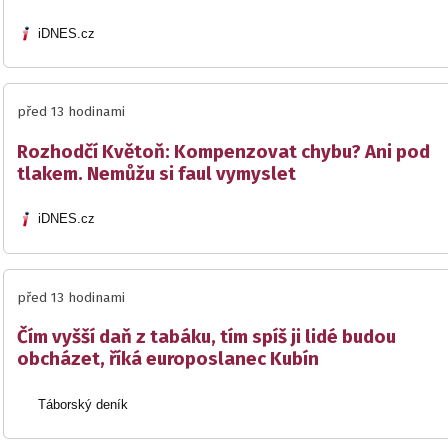
iDNES.cz
před 13 hodinami
Rozhodčí Květoň: Kompenzovat chybu? Ani pod
tlakem. Nemůžu si faul vymyslet
iDNES.cz
před 13 hodinami
Čím vyšší daň z tabáku, tím spíš ji lidé budou
obcházet, říká europoslanec Kubín
Táborský deník