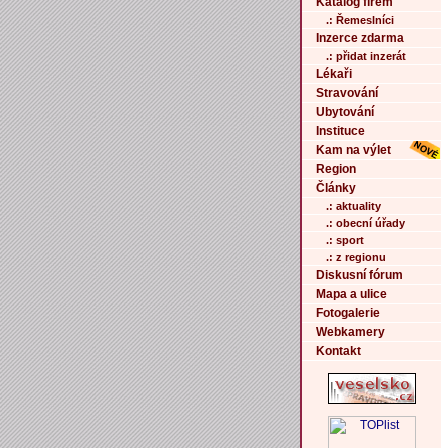
Katalog firem
.: Řemeslníci
Inzerce zdarma
.: přidat inzerát
Lékaři
Stravování
Ubytování
Instituce
Kam na výlet
Region
Články
.: aktuality
.: obecní úřady
.: sport
.: z regionu
Diskusní fórum
Mapa a ulice
Fotogalerie
Webkamery
Kontakt