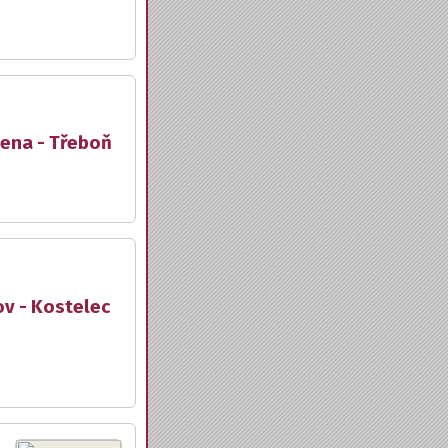
lena - Třeboň
ov - Kostelec