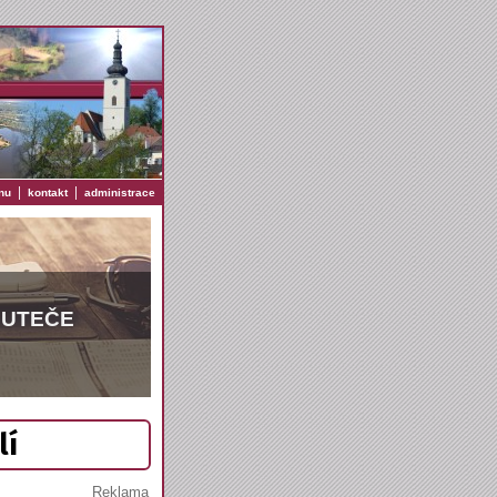
|
|
nu
kontakt
administrace
EUTEČE
lí
Reklama