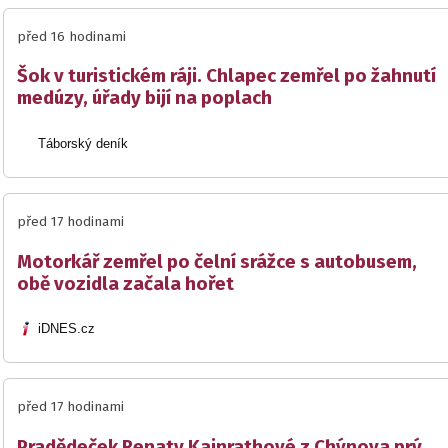
před 16 hodinami
Šok v turistickém ráji. Chlapec zemřel po žahnutí
medúzy, úřady bijí na poplach
Táborský deník
před 17 hodinami
Motorkář zemřel po čelní srážce s autobusem,
obě vozidla začala hořet
iDNES.cz
před 17 hodinami
Pradědeček Renaty Kainrathové z Chýnova prý