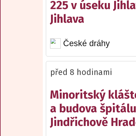
225 v úseku Jihl
Jihlava
České dráhy
před 8 hodinami
Minoritský klášt
a budova špitálu
Jindřichově Hrad