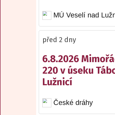
MÚ Veselí nad Lužn
před 2 dny
6.8.2026 Mimořá
220 v úseku Tábo
Lužnicí
České dráhy