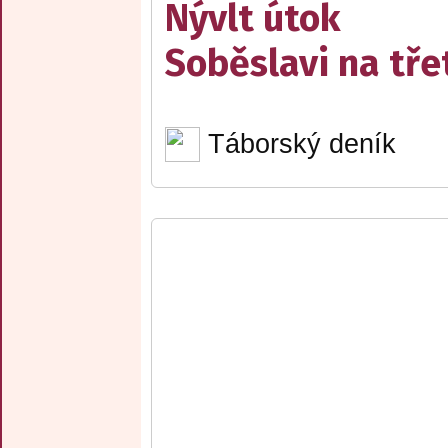
Nývlt útok
Soběslavi na třet
Táborský deník