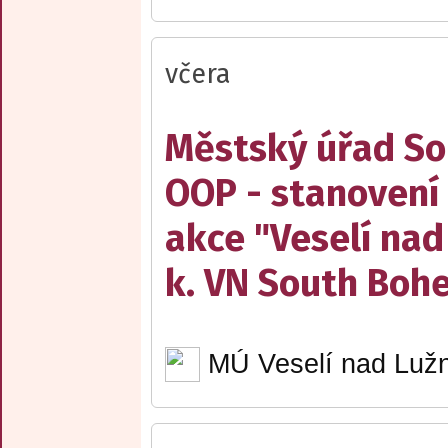
včera
Městský úřad Sob
OOP - stanovení 
akce "Veselí nad
k. VN South Boh
MÚ Veselí nad Lužn