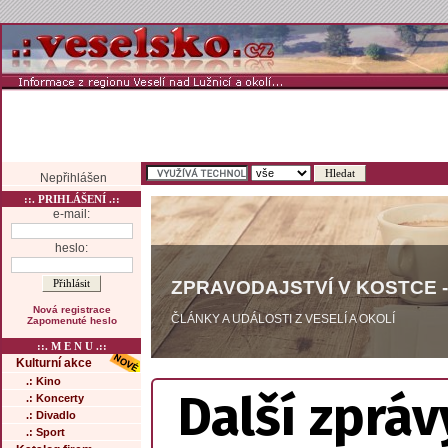
Nepřihlášen
::. PRIHLÁŠENÍ .::
e-mail:
heslo:
ZPRAVODAJSTVÍ V KOSTCE -
Nová registrace
ČLÁNKY A UDÁLOSTI Z VESELÍ A OKOLÍ
Zapomenuté heslo
::. M E N U .::
Kulturní akce
.: Kino
Další zpráv
.: Koncerty
.: Divadlo
.: Sport