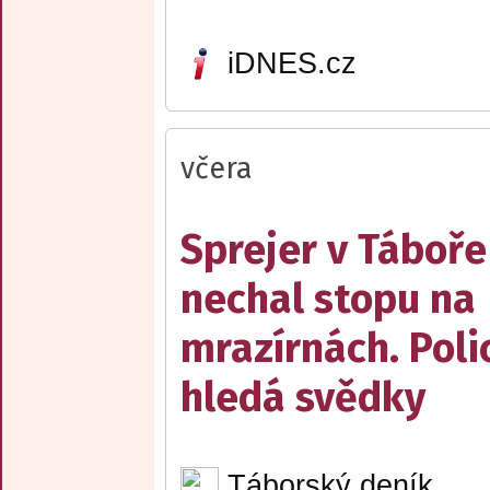
iDNES.cz
včera
Sprejer v Táboře
nechal stopu na
mrazírnách. Poli
hledá svědky
Táborský deník