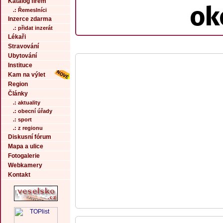
Katalog firem
ok
.: Řemeslníci
Inzerce zdarma
.: přidat inzerát
Lékaři
Stravování
Ubytování
Instituce
Kam na výlet
Region
Články
.: aktuality
.: obecní úřady
.: sport
.: z regionu
Diskusní fórum
Mapa a ulice
Fotogalerie
Webkamery
Kontakt