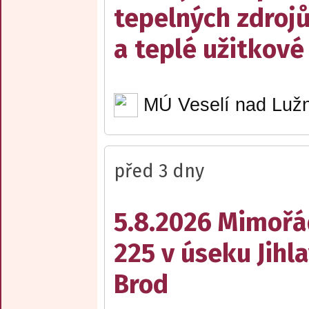
tepelných zdrojů
a teplé užitkové
MÚ Veselí nad Lužn
před 3 dny
5.8.2026 Mimořá
225 v úseku Jihl
Brod