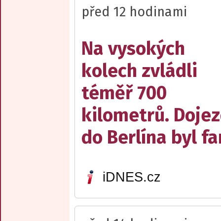
před 12 hodinami
Na vysokých
kolech zvládli
téměř 700
kilometrů. Doje
do Berlína byl f
iDNES.cz