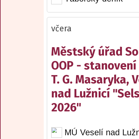
včera
Městský úřad Sob
OOP - stanovení
T. G. Masaryka, V
nad Lužnicí "Sel
2026"
MÚ Veselí nad Lužn