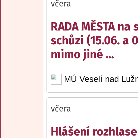
včera
RADA MĚSTA na sv
schůzi (15.06. a 
mimo jiné ...
MÚ Veselí nad Lužn
včera
Hlášení rozhlase