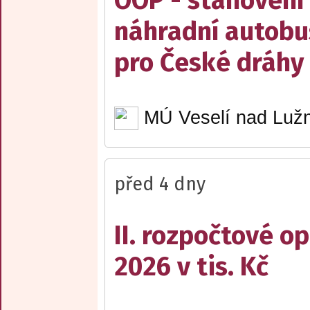
OOP - stanovení 
náhradní autobu
pro České dráhy a
MÚ Veselí nad Lužn
před 4 dny
II. rozpočtové op
2026 v tis. Kč