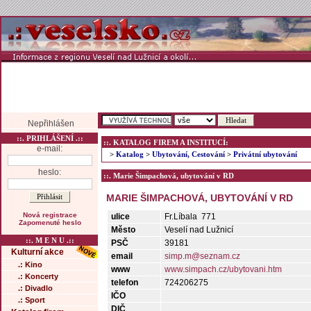
Nepřihlášen
::. PRIHLÁŠENÍ .::
::. KATALOG FIREM A INSTITUCÍ:
e-mail:
>
Katalog
>
Ubytování, Cestování
>
Privátní ubytování
heslo:
::. Marie Šimpachová, ubytování v RD
MARIE ŠIMPACHOVÁ, UBYTOVÁNÍ V RD
Nová registrace
ulice
Fr.Líbala 771
Zapomenuté heslo
Město
Veselí nad Lužnicí
::. M E N U .::
PSČ
39181
Kulturní akce
email
simp.m@seznam.cz
.: Kino
www
www.simpach.cz/ubytovani.htm
.: Koncerty
telefon
724206275
.: Divadlo
IČO
.: Sport
DIČ