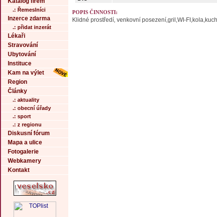
Katalog firem
.: Řemeslníci
POPIS ČINNOSTI:
Inzerce zdarma
Klidné prostředí, venkovní posezení,gril,WI-FI,kola,kuc
.: přidat inzerát
Lékaři
Stravování
Ubytování
Instituce
Kam na výlet
Region
Články
.: aktuality
.: obecní úřady
.: sport
.: z regionu
Diskusní fórum
Mapa a ulice
Fotogalerie
Webkamery
Kontakt