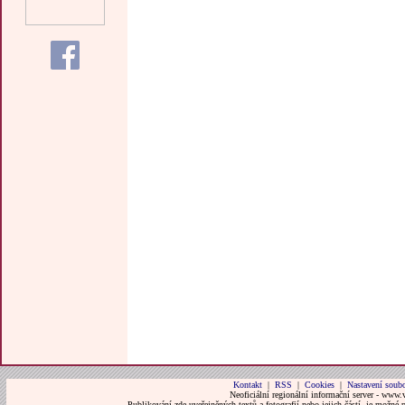
Kontakt
|
RSS
|
Cookies
|
Nastavení soubo
Neoficiální regionální informační server - www.
Publikování zde uveřejněných textů a fotografií nebo jejich částí, je možné