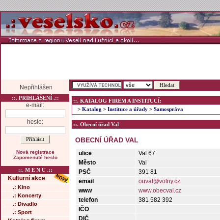
Nepřihlášen
::. PRIHLÁŠENÍ .::
::. KATALOG FIREM A INSTITUCÍ:
e-mail:
>
Katalog
>
Instituce a úřady
>
Samospráva
heslo:
::. Obecní úřad Val
OBECNÍ ÚŘAD VAL
Nová registrace
ulice
Val 67
Zapomenuté heslo
Město
Val
::. M E N U .::
PSČ
391 81
Kulturní akce
email
ouval@volny.cz
.: Kino
www
www.obecval.cz
.: Koncerty
telefon
381 582 392
.: Divadlo
IČO
.: Sport
DIČ