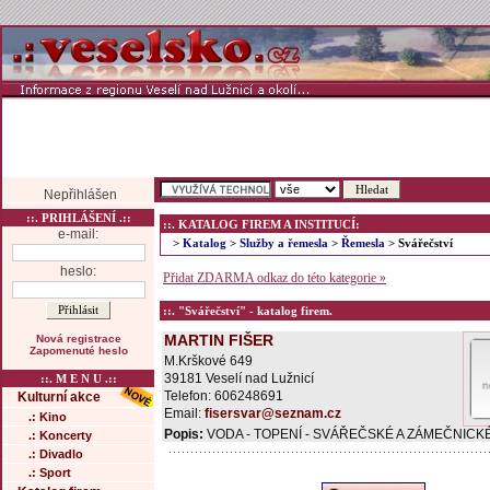
Nepřihlášen
::. PRIHLÁŠENÍ .::
::. KATALOG FIREM A INSTITUCÍ:
e-mail:
>
Katalog
>
Služby a řemesla
>
Řemesla
> Svářečství
heslo:
Přidat ZDARMA odkaz do této kategorie »
::. "Svářečství" - katalog firem.
MARTIN FIŠER
Nová registrace
Zapomenuté heslo
M.Krškové 649
39181 Veselí nad Lužnicí
::. M E N U .::
Telefon: 606248691
Kulturní akce
Email:
fisersvar@seznam.cz
.: Kino
Popis:
VODA - TOPENÍ - SVÁŘEČSKÉ A ZÁMEČNICK
.: Koncerty
.: Divadlo
.: Sport