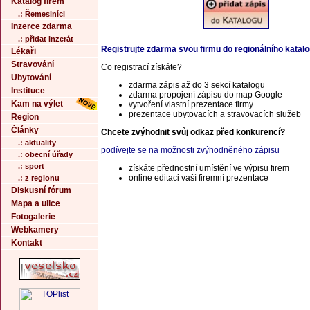
Katalog firem
.: Řemeslníci
Inzerce zdarma
.: přidat inzerát
Registrujte zdarma svou firmu do regionálního katal
Lékaři
Stravování
Co registrací získáte?
Ubytování
zdarma zápis až do 3 sekcí katalogu
Instituce
zdarma propojení zápisu do map Google
Kam na výlet
vytvoření vlastní prezentace firmy
prezentace ubytovacích a stravovacích služeb
Region
Články
Chcete zvýhodnit svůj odkaz před konkurencí?
.: aktuality
podívejte se na možnosti zvýhodněného zápisu
.: obecní úřady
.: sport
získáte přednostní umístění ve výpisu firem
online editaci vaší firemní prezentace
.: z regionu
Diskusní fórum
Mapa a ulice
Fotogalerie
Webkamery
Kontakt