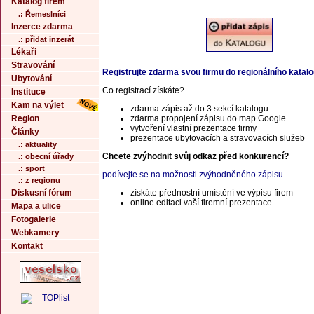
Katalog firem
.: Řemeslníci
Inzerce zdarma
.: přidat inzerát
Lékaři
Stravování
Registrujte zdarma svou firmu do regionálního katal
Ubytování
Co registrací získáte?
Instituce
Kam na výlet
zdarma zápis až do 3 sekcí katalogu
Region
zdarma propojení zápisu do map Google
vytvoření vlastní prezentace firmy
Články
prezentace ubytovacích a stravovacích služeb
.: aktuality
Chcete zvýhodnit svůj odkaz před konkurencí?
.: obecní úřady
.: sport
podívejte se na možnosti zvýhodněného zápisu
.: z regionu
Diskusní fórum
získáte přednostní umístění ve výpisu firem
online editaci vaší firemní prezentace
Mapa a ulice
Fotogalerie
Webkamery
Kontakt