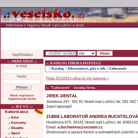
Nepřihlášen
::. PRIHLÁŠENÍ .::
::. KATALOG FIREM A INSTITUCÍ:
e-mail:
>
Katalog
>
Zdravotnictví, péče o tělo
> Laboratoře
heslo:
Přidat ZDARMA odkaz do této kategorie »
::. "Laboratoře" - katalog firem.
JIREK-DENTAL
Nová registrace
Zapomenuté heslo
Jiráskova 297, 391 81 Veselí nad Lužnicí, tel.:381 582
Zubní laboratoř
::. M E N U .::
Kulturní akce
ZUBNÍ LABORATOŘ ANDREA BUCHTELOVÁ
.: Kino
Hrubínova 670, 39181 Veselí nad Lužnicí, tel.:608510
.: Koncerty
Email:
a.buchtelova@seznam.cz
.: Divadlo
Zhotovování a oprava fixních a snímatelných zubních 
.: Sport