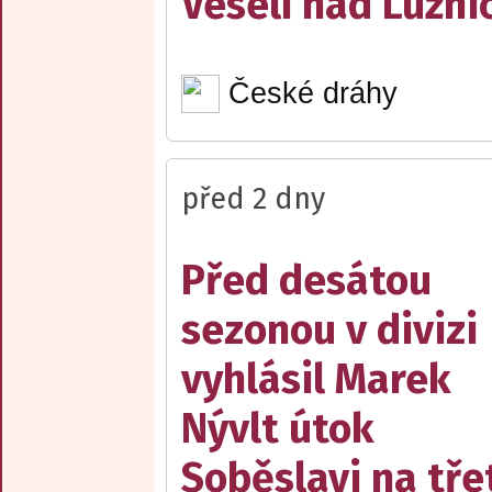
Veselí nad Lužnic
České dráhy
před 2 dny
Před desátou
sezonou v divizi
vyhlásil Marek
Nývlt útok
Soběslavi na třet