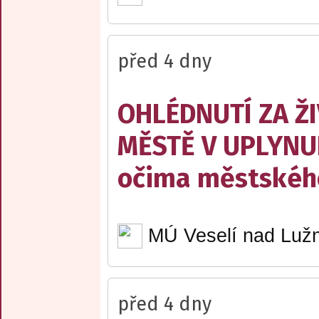
před 4 dny
OHLÉDNUTÍ ZA Ž
MĚSTĚ V UPLYNU
očima městskéh
MÚ Veselí nad Lužn
před 4 dny