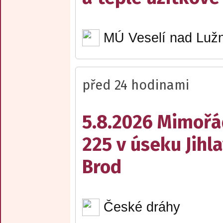
MÚ Veselí nad Lužn
před 24 hodinami
5.8.2026 Mimořá
225 v úseku Jihl
Brod
České dráhy