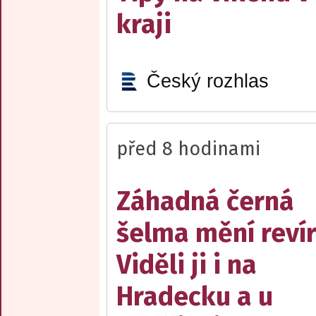
kraji
Český rozhlas
před 8 hodinami
Záhadná černá
šelma mění reví
Viděli ji i na
Hradecku a u