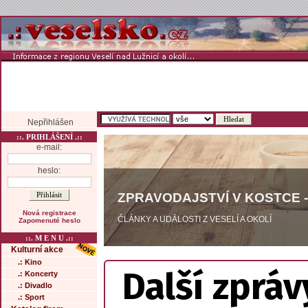
Nepřihlášen
::. PRIHLÁŠENÍ .::
e-mail:
heslo:
ZPRAVODAJSTVÍ V KOSTCE -
Nová registrace
ČLÁNKY A UDÁLOSTI Z VESELÍ A OKOLÍ
Zapomenuté heslo
::. M E N U .::
Kulturní akce
.: Kino
Další zpráv
.: Koncerty
.: Divadlo
.: Sport