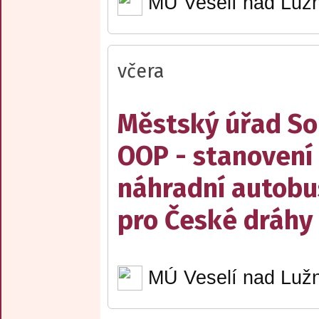
MÚ Veselí nad Lužn
včera
Městský úřad Sob
OOP - stanovení 
náhradní autobu
pro České dráhy a
MÚ Veselí nad Lužn