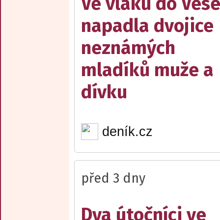
Ve vlaku do Vese
napadla dvojice
neznámých
mladíků muže a
dívku
deník.cz
před 3 dny
Dva útočníci ve