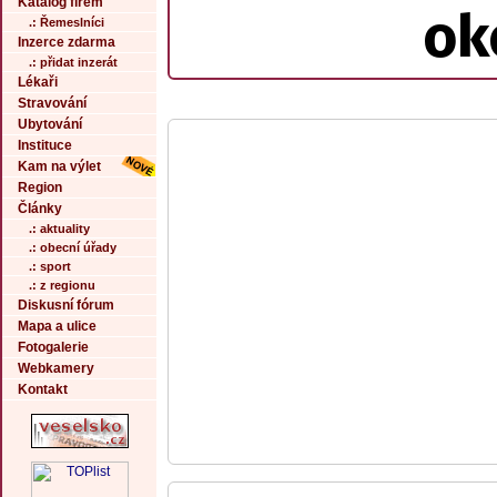
Katalog firem
ok
.: Řemeslníci
Inzerce zdarma
.: přidat inzerát
Lékaři
Stravování
Ubytování
Instituce
Kam na výlet
Region
Články
.: aktuality
.: obecní úřady
.: sport
.: z regionu
Diskusní fórum
Mapa a ulice
Fotogalerie
Webkamery
Kontakt