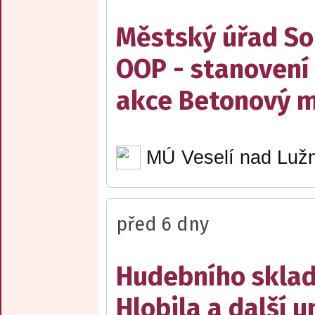
Městský úřad Sob
OOP - stanovení 
akce Betonový m
MÚ Veselí nad Lužn
před 6 dny
Hudebního sklad
Hlobila a další 