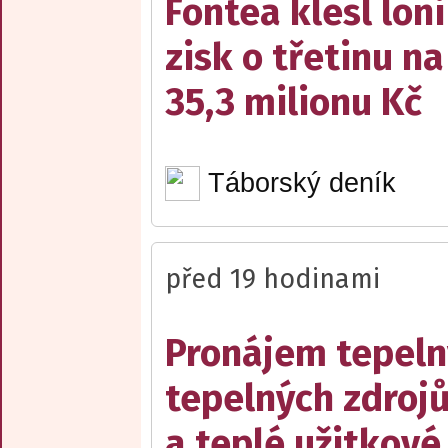
Fontea klesl loni
zisk o třetinu na
35,3 milionu Kč
Táborský deník
před 19 hodinami
Pronájem tepelný
tepelných zdrojů
a teplé užitkové