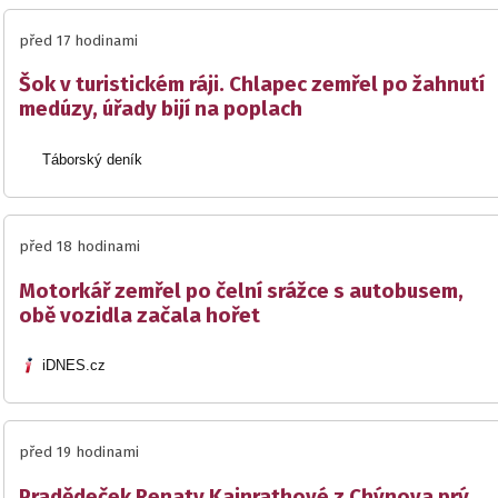
před 17 hodinami
Šok v turistickém ráji. Chlapec zemřel po žahnutí
medúzy, úřady bijí na poplach
Táborský deník
před 18 hodinami
Motorkář zemřel po čelní srážce s autobusem,
obě vozidla začala hořet
iDNES.cz
před 19 hodinami
Pradědeček Renaty Kainrathové z Chýnova prý