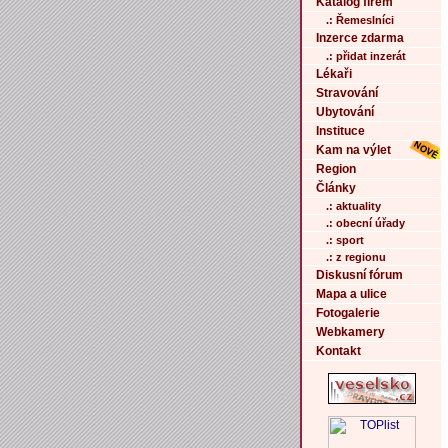
Katalog firem
.: Řemeslníci
Inzerce zdarma
.: přidat inzerát
Lékaři
Stravování
Ubytování
Instituce
Kam na výlet
Region
Články
.: aktuality
.: obecní úřady
.: sport
.: z regionu
Diskusní fórum
Mapa a ulice
Fotogalerie
Webkamery
Kontakt