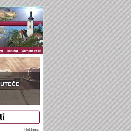
|
|
nu
kontakt
administrace
EUTEČE
lí
Reklama