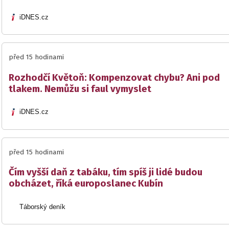
iDNES.cz
před 15 hodinami
Rozhodčí Květoň: Kompenzovat chybu? Ani pod
tlakem. Nemůžu si faul vymyslet
iDNES.cz
před 15 hodinami
Čím vyšší daň z tabáku, tím spíš ji lidé budou
obcházet, říká europoslanec Kubín
Táborský deník