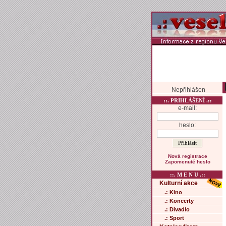
Nepřihlášen
::. PRIHLÁŠENÍ .::
e-mail:
heslo:
Nová registrace
Zapomenuté heslo
::. M E N U .::
Kulturní akce
.: Kino
.: Koncerty
.: Divadlo
.: Sport