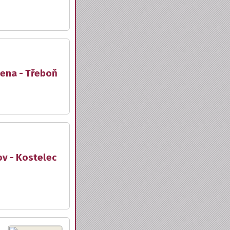
lena - Třeboň
ov - Kostelec