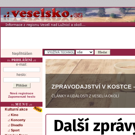
Nepřihlášen
::. PRIHLÁŠENÍ .::
e-mail:
heslo:
ZPRAVODAJSTVÍ V KOSTCE -
Nová registrace
ČLÁNKY A UDÁLOSTI Z VESELÍ A OKOLÍ
Zapomenuté heslo
::. M E N U .::
Kulturní akce
.: Kino
Další zpráv
.: Koncerty
.: Divadlo
.: Sport