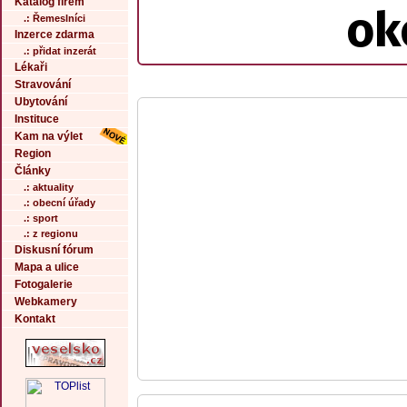
Katalog firem
ok
.: Řemeslníci
Inzerce zdarma
.: přidat inzerát
Lékaři
Stravování
Ubytování
Instituce
Kam na výlet
Region
Články
.: aktuality
.: obecní úřady
.: sport
.: z regionu
Diskusní fórum
Mapa a ulice
Fotogalerie
Webkamery
Kontakt