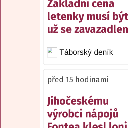
Základní cena
letenky musí bý
už se zavazadle
Táborský deník
před 15 hodinami
Jihočeskému
výrobci nápojů
Fontea klesl loni