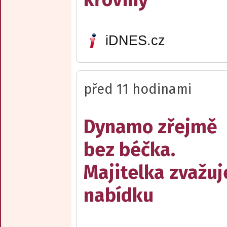
iDNES.cz
před 11 hodinami
Dynamo zřejmě
bez béčka.
Majitelka zvažuj
nabídku