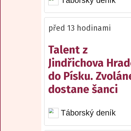
Táborský deník
před 13 hodinami
Talent z
Jindřichova Hrad
do Písku. Zvolán
dostane šanci
Táborský deník