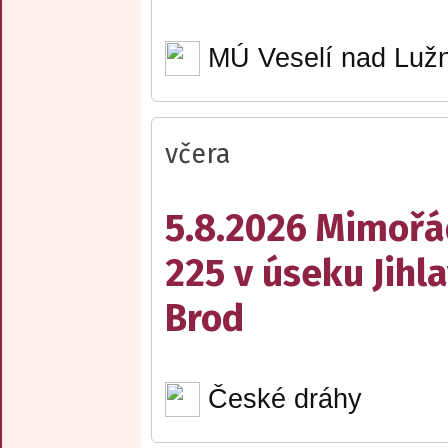
MÚ Veselí nad Lužn
včera
5.8.2026 Mimořá
225 v úseku Jihl
Brod
České dráhy