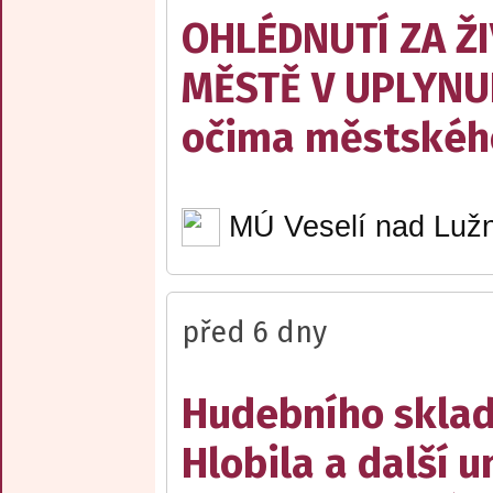
OHLÉDNUTÍ ZA Ž
MĚSTĚ V UPLYNU
očima městskéh
MÚ Veselí nad Lužn
před 6 dny
Hudebního sklad
Hlobila a další 