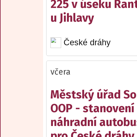
225 v úseku Rant
u Jihlavy
České dráhy
včera
Městský úřad Sob
OOP - stanovení 
náhradní autobu
pro České dráhy a