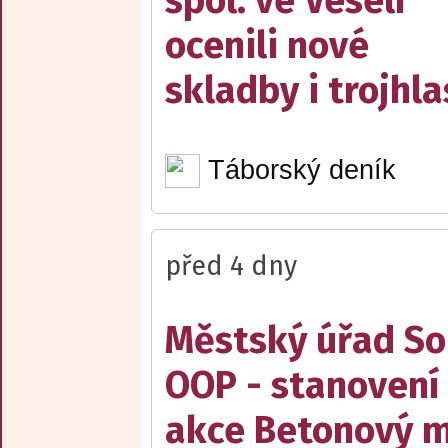
spol. ve Veselí
ocenili nové
skladby i trojhla
Táborský deník
před 4 dny
Městský úřad Sob
OOP - stanovení 
akce Betonový m