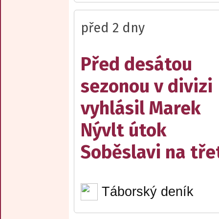
před 2 dny
Před desátou
sezonou v divizi
vyhlásil Marek
Nývlt útok
Soběslavi na třet
Táborský deník