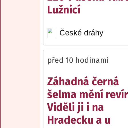
Lužnicí
České dráhy
před 10 hodinami
Záhadná černá
šelma mění reví
Viděli ji i na
Hradecku a u