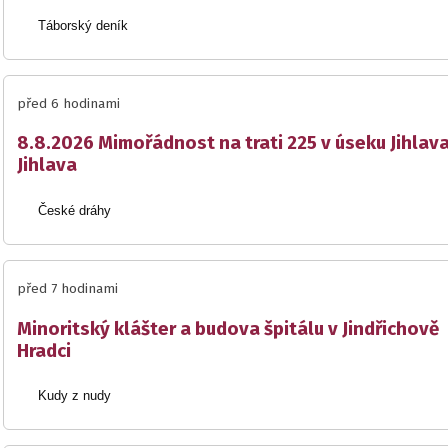
Táborský deník
před 6 hodinami
8.8.2026 Mimořádnost na trati 225 v úseku Jihlav
Jihlava
České dráhy
před 7 hodinami
Minoritský klášter a budova špitálu v Jindřichově
Hradci
Kudy z nudy