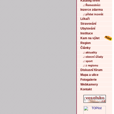
Katalog firem
.: Řemeslníci
Inzerce zdarma
.: přidat inzerát
Lékaři
Stravování
Ubytování
Instituce
Kam na výlet
Region
Články
.: aktuality
.: obecní úřady
.: sport
.: z regionu
Diskusní fórum
Mapa a ulice
Fotogalerie
Webkamery
Kontakt