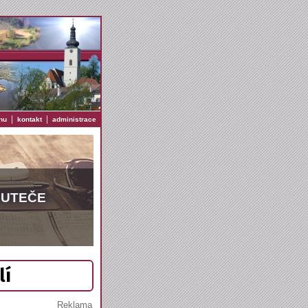
|
|
nu
kontakt
administrace
EUTEČE
lí
Reklama