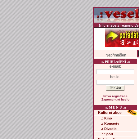
Nepřihlášen
::. PRIHLÁŠENÍ .::
e-mail:
heslo:
Nová registrace
Zapomenuté heslo
::. M E N U .::
Kulturní akce
.: Kino
.: Koncerty
.: Divadlo
.: Sport