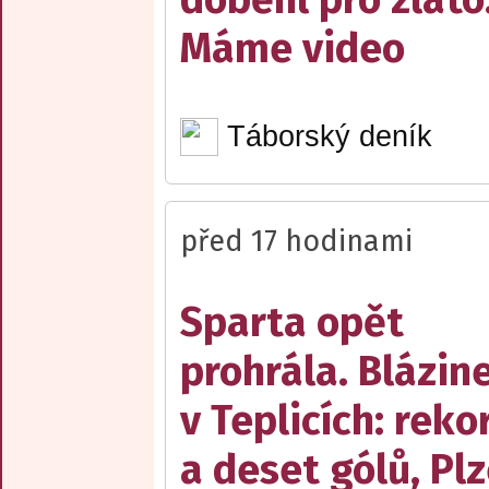
Máme video
Táborský deník
před 17 hodinami
Sparta opět
prohrála. Blázin
v Teplicích: reko
a deset gólů, Pl