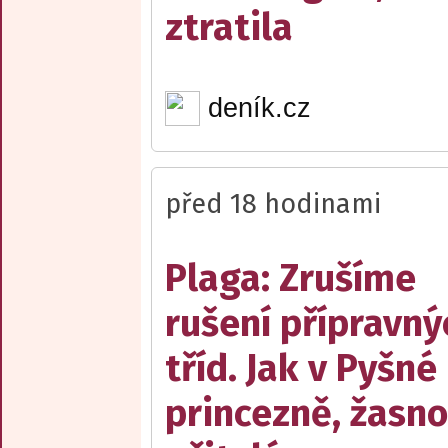
ztratila
deník.cz
před 18 hodinami
Plaga: Zrušíme
rušení přípravný
tříd. Jak v Pyšné
princezně, žasn