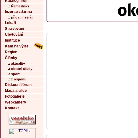
Katalog firem
ok
.: Řemeslníci
Inzerce zdarma
.: přidat inzerát
Lékaři
Stravování
Ubytování
Instituce
Kam na výlet
Region
Články
.: aktuality
.: obecní úřady
.: sport
.: z regionu
Diskusní fórum
Mapa a ulice
Fotogalerie
Webkamery
Kontakt