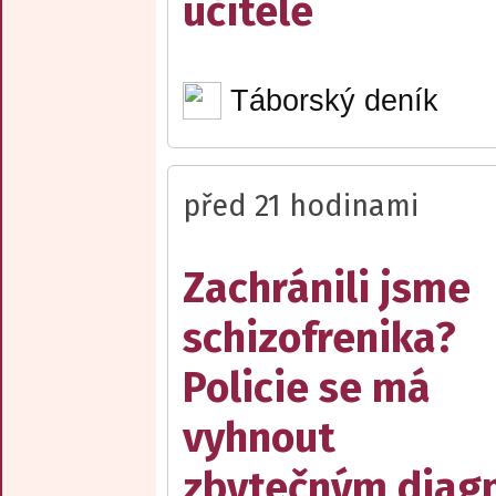
učitelé
Táborský deník
před 21 hodinami
Zachránili jsme
schizofrenika?
Policie se má
vyhnout
zbytečným diag