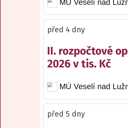
MÚ Veselí nad Lužn
před 4 dny
II. rozpočtové op
2026 v tis. Kč
MÚ Veselí nad Lužn
před 5 dny