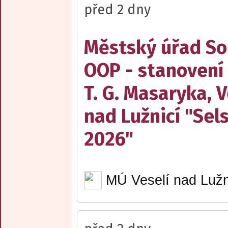
před 2 dny
Městský úřad Sob
OOP - stanovení
T. G. Masaryka, V
nad Lužnicí "Sel
2026"
MÚ Veselí nad Lužn