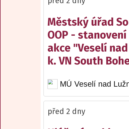
před 2 dny
Městský úřad Sob
OOP - stanovení 
akce "Veselí nad
k. VN South Boh
MÚ Veselí nad Lužn
před 2 dny