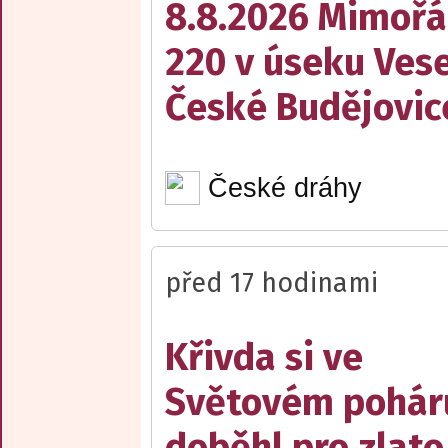
8.8.2026 Mimořá
220 v úseku Vese
České Budějovic
České dráhy
před 17 hodinami
Křivda si ve
Světovém pohár
doběhl pro zlato