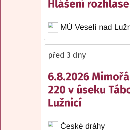
Hlášení rozhlase
MÚ Veselí nad Lužn
před 3 dny
6.8.2026 Mimořá
220 v úseku Tábo
Lužnicí
České dráhy