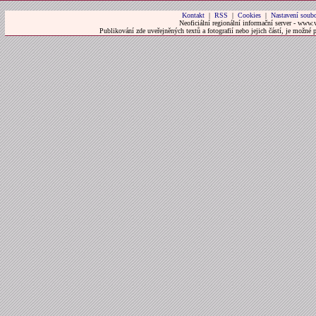
Kontakt
|
RSS
|
Cookies
|
Nastavení soubo
Neoficiální regionální informační server - www.
Publikování zde uveřejněných textů a fotografií nebo jejich částí, je možné