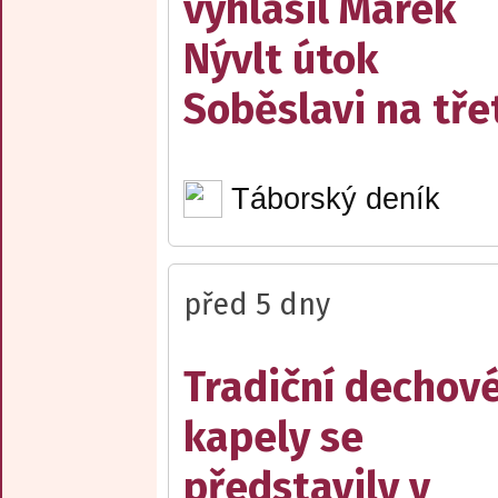
vyhlásil Marek
Nývlt útok
Soběslavi na třet
Táborský deník
před 5 dny
Tradiční dechov
kapely se
představily v