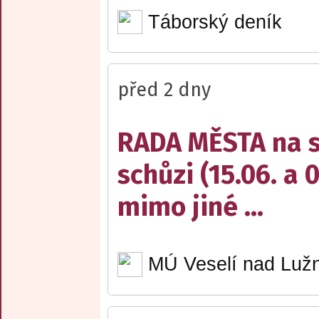
Táborský deník
před 2 dny
RADA MĚSTA na sv
schůzi (15.06. a 
mimo jiné ...
MÚ Veselí nad Lužn