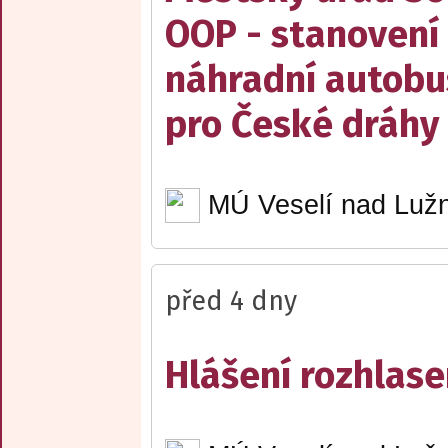
OOP - stanovení 
náhradní autobu
pro České dráhy a
MÚ Veselí nad Lužn
před 4 dny
Hlášení rozhlase