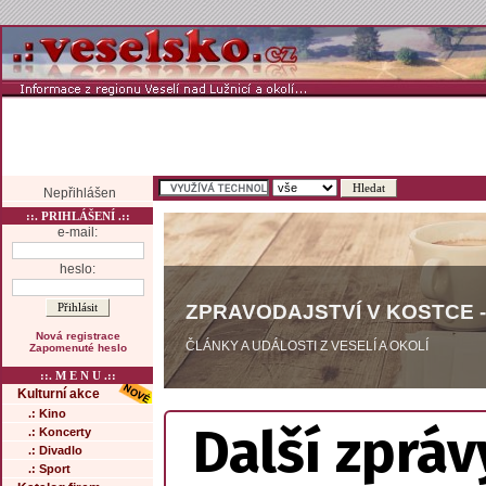
Nepřihlášen
::. PRIHLÁŠENÍ .::
e-mail:
heslo:
ZPRAVODAJSTVÍ V KOSTCE -
Nová registrace
ČLÁNKY A UDÁLOSTI Z VESELÍ A OKOLÍ
Zapomenuté heslo
::. M E N U .::
Kulturní akce
.: Kino
Další zpráv
.: Koncerty
.: Divadlo
.: Sport