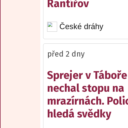
Rantířov
České dráhy
před 2 dny
Sprejer v Táboře
nechal stopu na
mrazírnách. Poli
hledá svědky