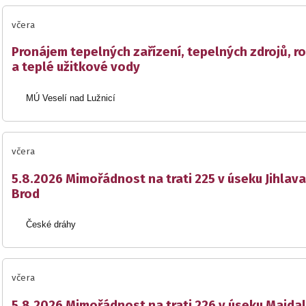
včera
Pronájem tepelných zařízení, tepelných zdrojů, r
a teplé užitkové vody
MÚ Veselí nad Lužnicí
včera
5.8.2026 Mimořádnost na trati 225 v úseku Jihlava
Brod
České dráhy
včera
5.8.2026 Mimořádnost na trati 226 v úseku Majda