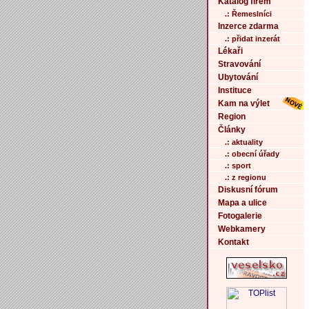
Katalog firem
.: Řemeslníci
Inzerce zdarma
.: přidat inzerát
Lékaři
Stravování
Ubytování
Instituce
Kam na výlet
Region
Články
.: aktuality
.: obecní úřady
.: sport
.: z regionu
Diskusní fórum
Mapa a ulice
Fotogalerie
Webkamery
Kontakt