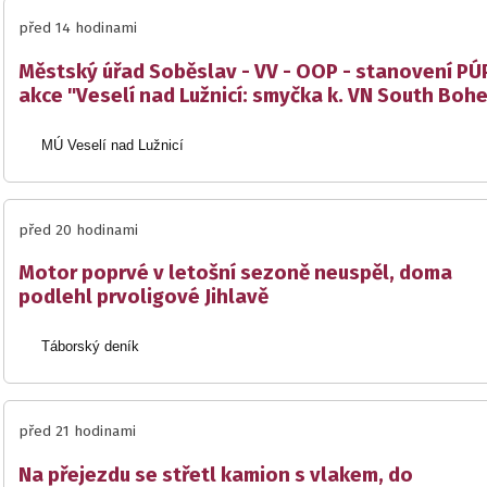
před 14 hodinami
Městský úřad Soběslav - VV - OOP - stanovení PÚP
akce "Veselí nad Lužnicí: smyčka k. VN South Boh
MÚ Veselí nad Lužnicí
před 20 hodinami
Motor poprvé v letošní sezoně neuspěl, doma
podlehl prvoligové Jihlavě
Táborský deník
před 21 hodinami
Na přejezdu se střetl kamion s vlakem, do