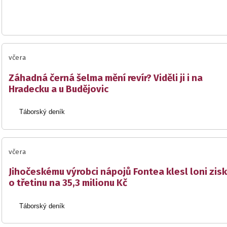
včera
Záhadná černá šelma mění revír? Viděli ji i na
Hradecku a u Budějovic
Táborský deník
včera
Jihočeskému výrobci nápojů Fontea klesl loni zisk
o třetinu na 35,3 milionu Kč
Táborský deník