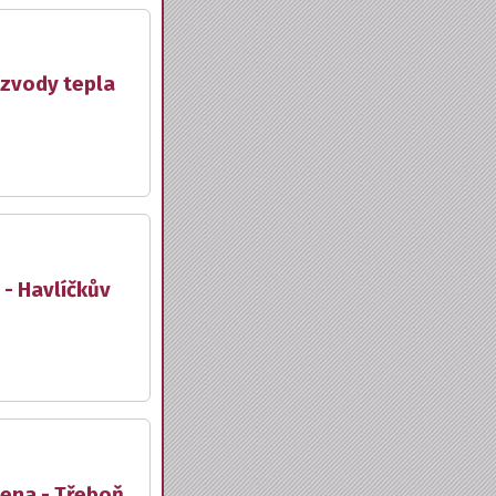
ozvody tepla
 - Havlíčkův
lena - Třeboň