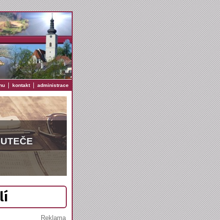
|
|
nu
kontakt
administrace
EUTEČE
lí
Reklama