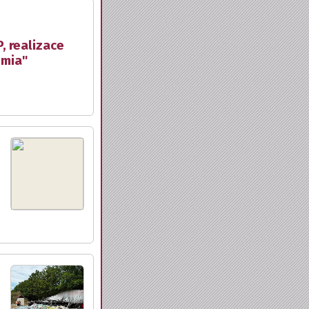
, realizace
emia"