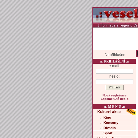
Nepřihlášen
::. PRIHLÁŠENÍ .::
e-mail:
heslo:
Nová registrace
Zapomenuté heslo
::. M E N U .::
Kulturní akce
.: Kino
.: Koncerty
.: Divadlo
.: Sport