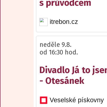
s průvodcem
itrebon.cz
neděle 9.8.
od 16:30 hod.
Divadlo Já to js
- Otesánek
Veselské pískovny