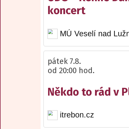
koncert
MÚ Veselí nad Lužn
pátek 7.8.
od 20:00 hod.
Někdo to rád v P
itrebon.cz