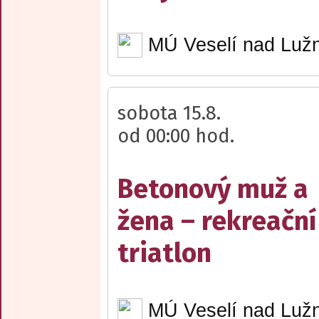
MÚ Veselí nad Lužn
sobota 15.8.
od 00:00 hod.
Betonový muž a
žena – rekreační
triatlon
MÚ Veselí nad Lužn