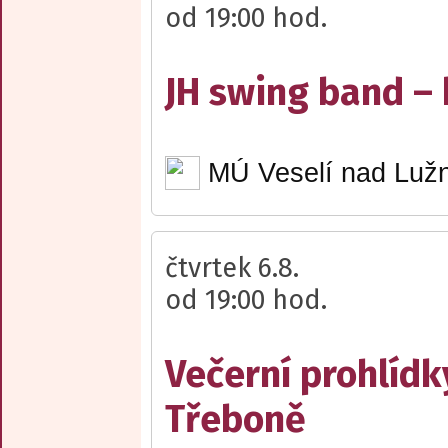
od 19:00 hod.
JH swing band –
MÚ Veselí nad Lužn
čtvrtek 6.8.
od 19:00 hod.
Večerní prohlídk
Třeboně