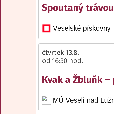
Spoutaný trávou
Veselské pískovny
čtvrtek 13.8.
od 16:30 hod.
Kvak a Žbluňk –
MÚ Veselí nad Lužn