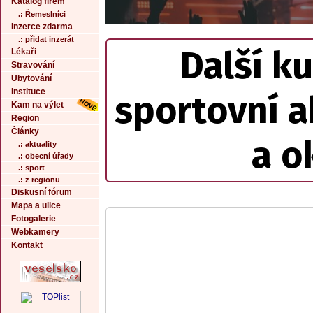
Katalog firem
.: Řemeslníci
Inzerce zdarma
.: přidat inzerát
Další ku
Lékaři
Stravování
Ubytování
Instituce
sportovní a
Kam na výlet
Region
Články
a o
.: aktuality
.: obecní úřady
.: sport
.: z regionu
Diskusní fórum
Mapa a ulice
Fotogalerie
Webkamery
Kontakt