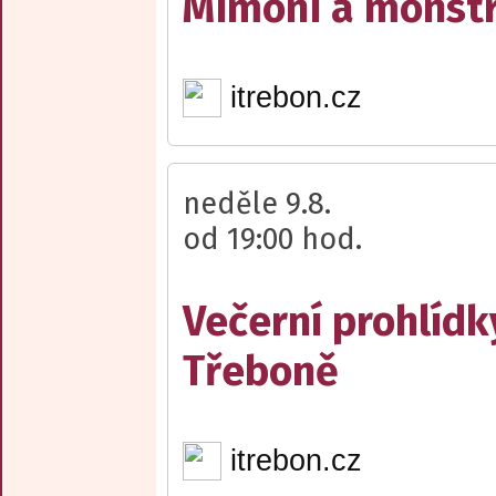
Mimoni a monst
itrebon.cz
neděle 9.8.
od 19:00 hod.
Večerní prohlídk
Třeboně
itrebon.cz