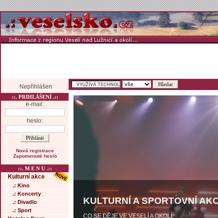
Nepřihlášen
::. PRIHLÁŠENÍ .::
e-mail:
heslo:
Nová registrace
Zapomenuté heslo
::. M E N U .::
Kulturní akce
.: Kino
.: Koncerty
KULTURNÍ A SPORTOVNÍ AKC
.: Divadlo
.: Sport
CO SE DĚJE VE VESELÍ A OKOLÍ