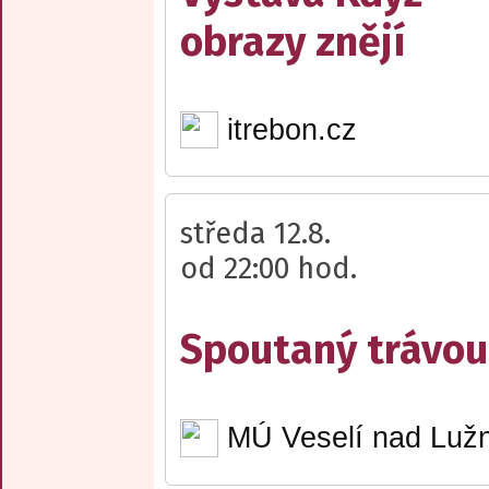
obrazy znějí
itrebon.cz
středa 12.8.
od 22:00 hod.
Spoutaný trávou 
MÚ Veselí nad Lužn