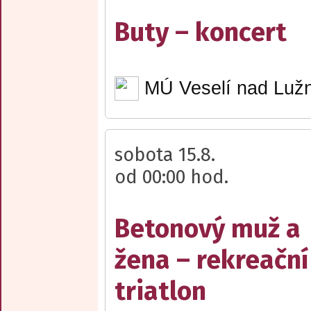
Buty – koncert
MÚ Veselí nad Lužn
sobota 15.8.
od 00:00 hod.
Betonový muž a
žena – rekreační
triatlon