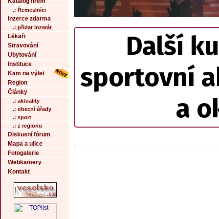
Katalog firem
.: Řemeslníci
Inzerce zdarma
.: přidat inzerát
Další ku
Lékaři
Stravování
Ubytování
Instituce
sportovní a
Kam na výlet
Region
Články
a o
.: aktuality
.: obecní úřady
.: sport
.: z regionu
Diskusní fórum
Mapa a ulice
Fotogalerie
Webkamery
Kontakt