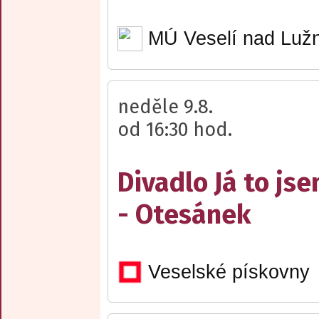
MÚ Veselí nad Lužn
neděle 9.8.
od 16:30 hod.
Divadlo Já to js
- Otesánek
Veselské pískovny