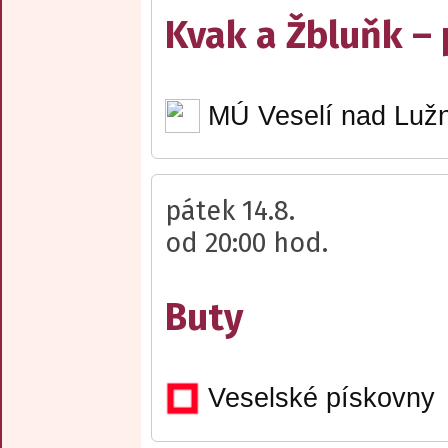
Kvak a Žbluňk –
MÚ Veselí nad Lužn
pátek 14.8.
od 20:00 hod.
Buty
Veselské pískovny