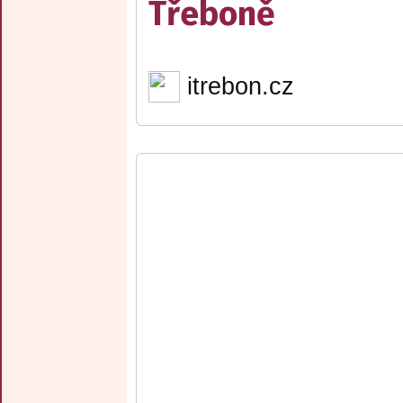
Třeboně
itrebon.cz