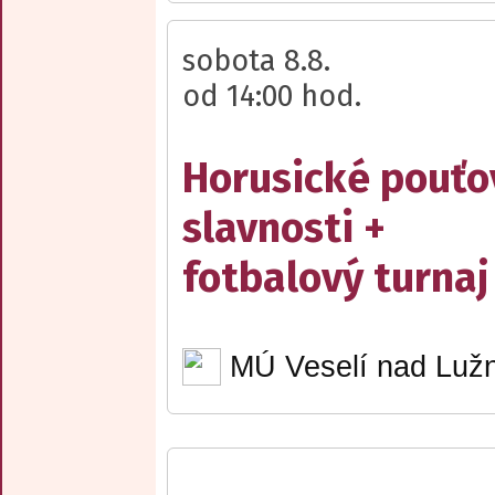
sobota 8.8.
od 14:00 hod.
Horusické pouťo
slavnosti +
fotbalový turnaj
MÚ Veselí nad Lužn