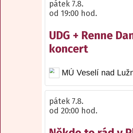
pátek 7.8.
od 19:00 hod.
UDG + Renne Dan
koncert
MÚ Veselí nad Lužn
pátek 7.8.
od 20:00 hod.
Někdo to rád v P