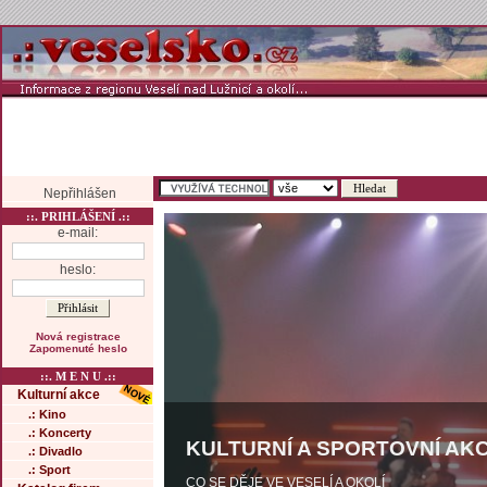
Nepřihlášen
::. PRIHLÁŠENÍ .::
e-mail:
heslo:
Nová registrace
Zapomenuté heslo
::. M E N U .::
Kulturní akce
.: Kino
.: Koncerty
KULTURNÍ A SPORTOVNÍ AKC
.: Divadlo
.: Sport
CO SE DĚJE VE VESELÍ A OKOLÍ