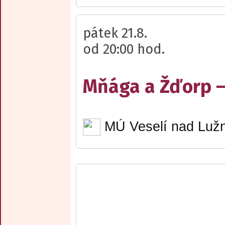
pátek 21.8.
od 20:00 hod.
Mňága a Žďorp –
MÚ Veselí nad Lužn