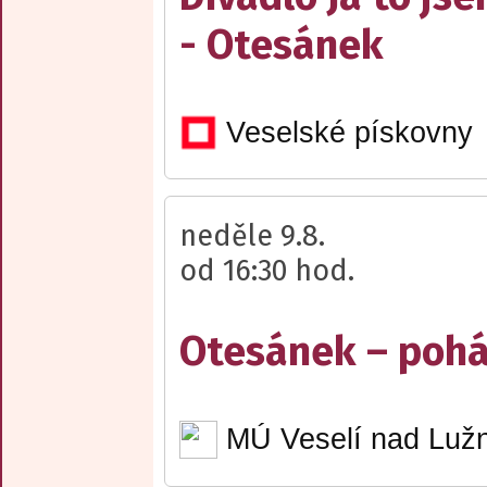
- Otesánek
Veselské pískovny
neděle 9.8.
od 16:30 hod.
Otesánek – poh
MÚ Veselí nad Lužn