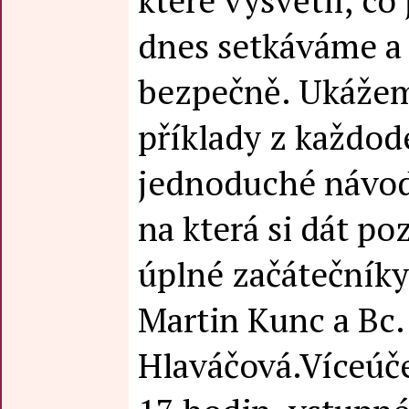
které vysvětlí, co 
dnes setkáváme a 
bezpečně. Ukážem
příklady z každod
jednoduché návody
na která si dát po
úplné začátečníky.
Martin Kunc a Bc.
Hlaváčová.Víceúče