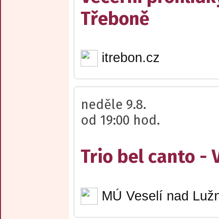
Třeboně
itrebon.cz
neděle 9.8.
od 19:00 hod.
Trio bel canto -
MÚ Veselí nad Lužn