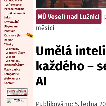
Katalog firem
.: Řemeslníci
Inzerce zdarma
.: přidat inzerát
MÚ Veselí nad Lužnicí
Lékaři
Stravování
měsíci
Ubytování
Instituce
Kam na výlet
Region
Články
Umělá intel
.: aktuality
.: obecní úřady
.: sport
každého – s
.: z regionu
Diskusní fórum
Mapa a ulice
Fotogalerie
AI
Webkamery
Kontakt
Publikováno: 5. ledna 20