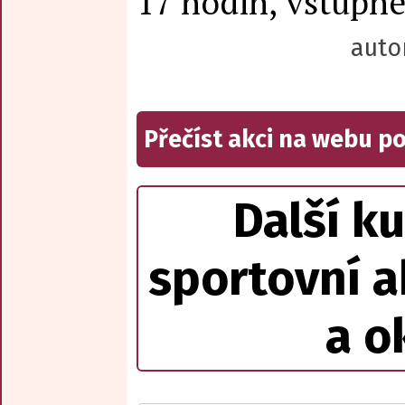
17 hodin, vstupn
auto
Přečíst akci na webu p
Další ku
sportovní a
a o