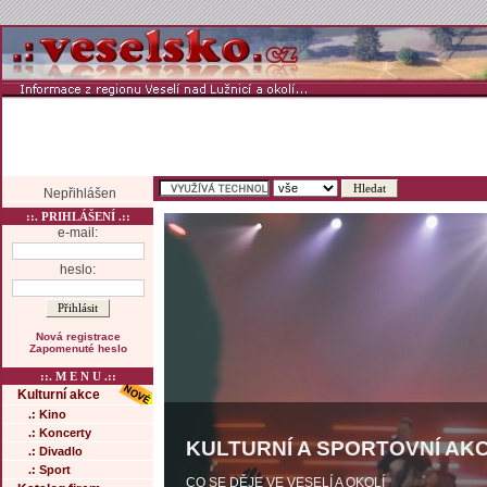
Nepřihlášen
::. PRIHLÁŠENÍ .::
e-mail:
heslo:
Nová registrace
Zapomenuté heslo
::. M E N U .::
Kulturní akce
.: Kino
.: Koncerty
KULTURNÍ A SPORTOVNÍ AKC
.: Divadlo
.: Sport
CO SE DĚJE VE VESELÍ A OKOLÍ