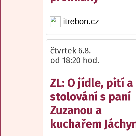
itrebon.cz
čtvrtek 6.8.
od 18:20 hod.
ZL: O jídle, pití a
stolování s paní
Zuzanou a
kuchařem Jách