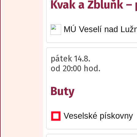
Kvak a Žbluňk –
MÚ Veselí nad Lužn
pátek 14.8.
od 20:00 hod.
Buty
Veselské pískovny