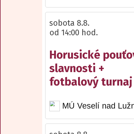
sobota 8.8.
od 14:00 hod.
Horusické pouťo
slavnosti +
fotbalový turnaj
MÚ Veselí nad Lužn