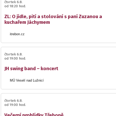
čtvrtek 6.8.
od 18:20 hod.
ZL: O jídle, pití a stolování s paní Zuzanou a
kuchařem Jáchymem
itrebon.cz
čtvrtek 6.8.
od 19:00 hod.
JH swing band – koncert
MÚ Veselí nad Lužnicí
čtvrtek 6.8.
od 19:00 hod.
Večerní prohlídky Třeboně