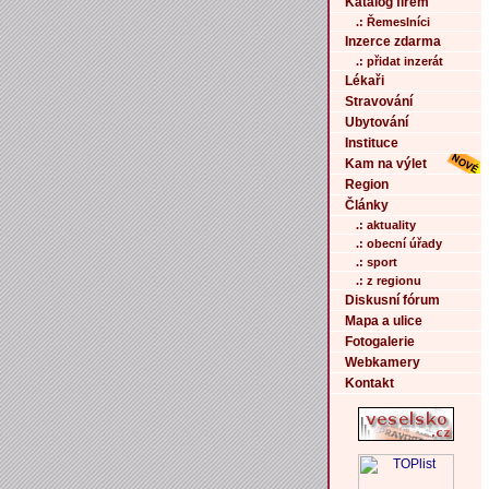
Katalog firem
.: Řemeslníci
Inzerce zdarma
.: přidat inzerát
Lékaři
Stravování
Ubytování
Instituce
Kam na výlet
Region
Články
.: aktuality
.: obecní úřady
.: sport
.: z regionu
Diskusní fórum
Mapa a ulice
Fotogalerie
Webkamery
Kontakt