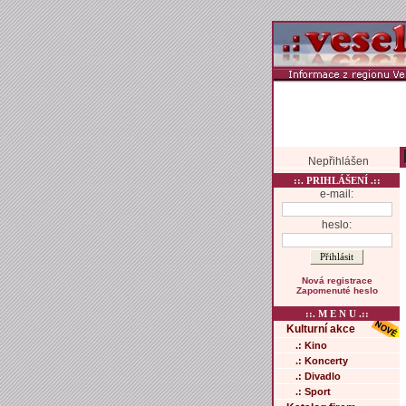
Nepřihlášen
::. PRIHLÁŠENÍ .::
e-mail:
heslo:
Nová registrace
Zapomenuté heslo
::. M E N U .::
Kulturní akce
.: Kino
.: Koncerty
.: Divadlo
.: Sport