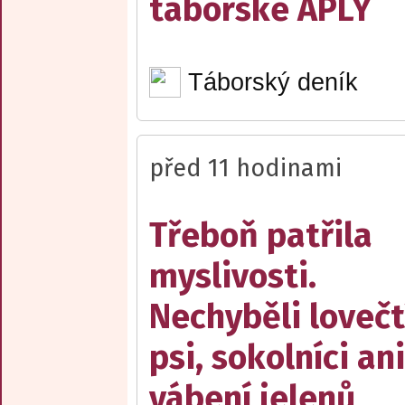
táborské APLY
Táborský deník
před 11 hodinami
Třeboň patřila
myslivosti.
Nechyběli lovečt
psi, sokolníci ani
vábení jelenů