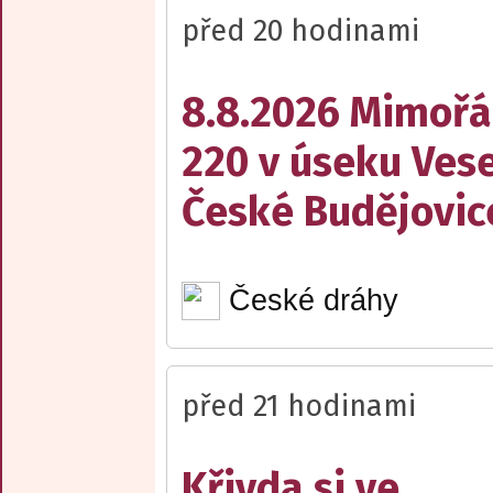
před 20 hodinami
8.8.2026 Mimořá
220 v úseku Vese
České Budějovic
České dráhy
před 21 hodinami
Křivda si ve