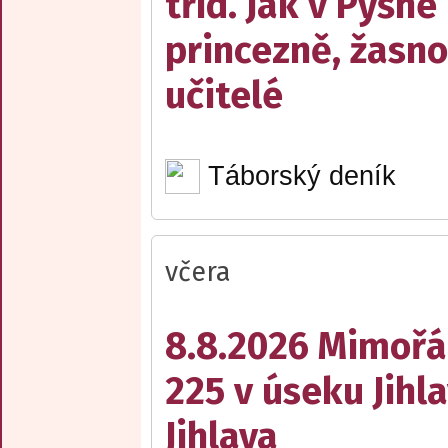
tříd. Jak v Pyšné
princezně, žasn
učitelé
Táborský deník
včera
8.8.2026 Mimořá
225 v úseku Jihl
Jihlava