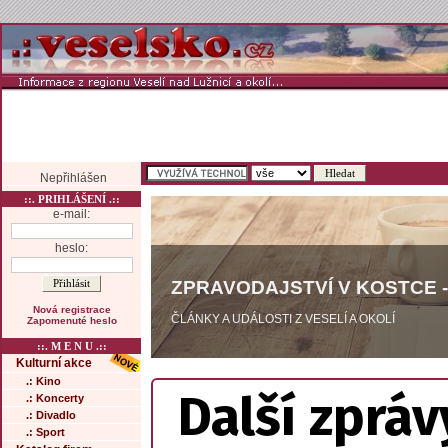
Nepřihlášen
::. PRIHLÁŠENÍ .::
e-mail:
heslo:
ZPRAVODAJSTVÍ V KOSTCE -
Nová registrace
ČLÁNKY A UDÁLOSTI Z VESELÍ A OKOLÍ
Zapomenuté heslo
::. M E N U .::
Kulturní akce
.: Kino
Další zpráv
.: Koncerty
.: Divadlo
.: Sport