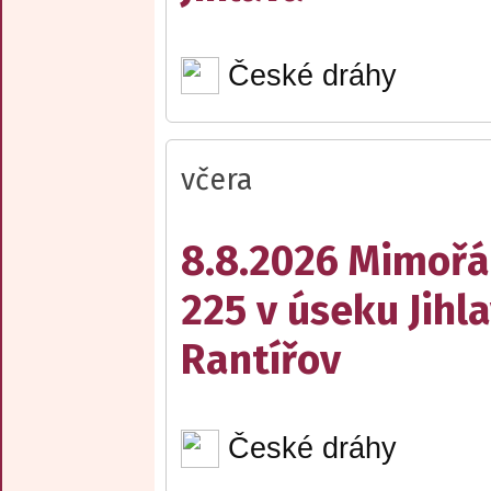
České dráhy
včera
8.8.2026 Mimořá
225 v úseku Jihl
Rantířov
České dráhy