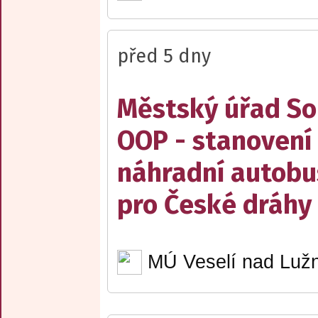
před 5 dny
Městský úřad Sob
OOP - stanovení 
náhradní autobu
pro České dráhy a
MÚ Veselí nad Lužn