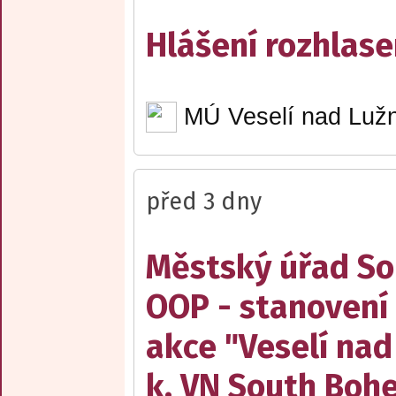
Hlášení rozhlase
MÚ Veselí nad Lužn
před 3 dny
Městský úřad Sob
OOP - stanovení 
akce "Veselí nad
k. VN South Boh