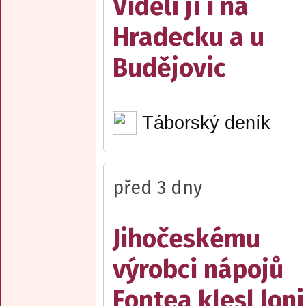
Viděli ji i na
Hradecku a u
Budějovic
Táborský deník
před 3 dny
Jihočeskému
výrobci nápojů
Fontea klesl loni