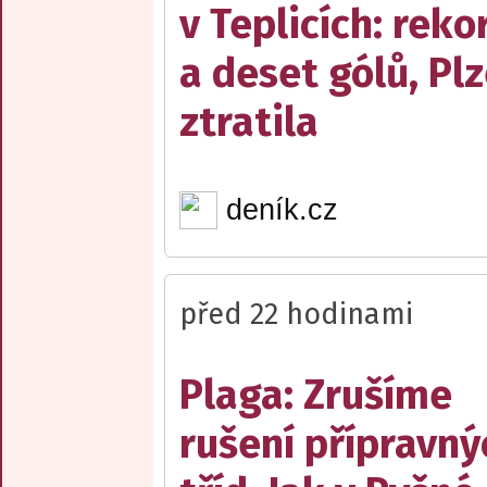
v Teplicích: reko
a deset gólů, Pl
ztratila
deník.cz
před 22 hodinami
Plaga: Zrušíme
rušení přípravný