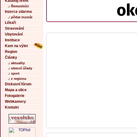
Katalog firem
ok
.: Řemeslníci
Inzerce zdarma
.: přidat inzerát
Lékaři
Stravování
Ubytování
Instituce
Kam na výlet
Region
Články
.: aktuality
.: obecní úřady
.: sport
.: z regionu
Diskusní fórum
Mapa a ulice
Fotogalerie
Webkamery
Kontakt