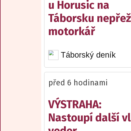
u Horusic na
Táborsku nepřež
motorkář
Táborský deník
před 6 hodinami
VÝSTRAHA:
Nastoupí další v
veder.