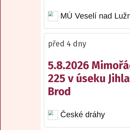
MÚ Veselí nad Lužn
před 4 dny
5.8.2026 Mimořá
225 v úseku Jihl
Brod
České dráhy