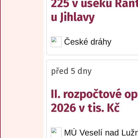
225 v úseku Rant
u Jihlavy
České dráhy
před 5 dny
II. rozpočtové op
2026 v tis. Kč
MÚ Veselí nad Lužn