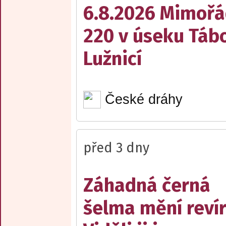
6.8.2026 Mimořá
220 v úseku Tábo
Lužnicí
České dráhy
před 3 dny
Záhadná černá
šelma mění reví