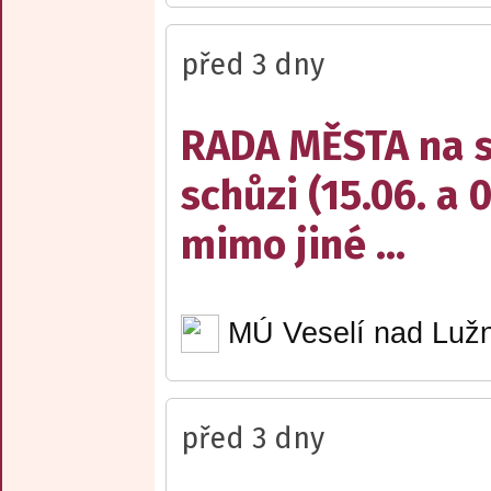
před 3 dny
RADA MĚSTA na sv
schůzi (15.06. a 
mimo jiné ...
MÚ Veselí nad Lužn
před 3 dny