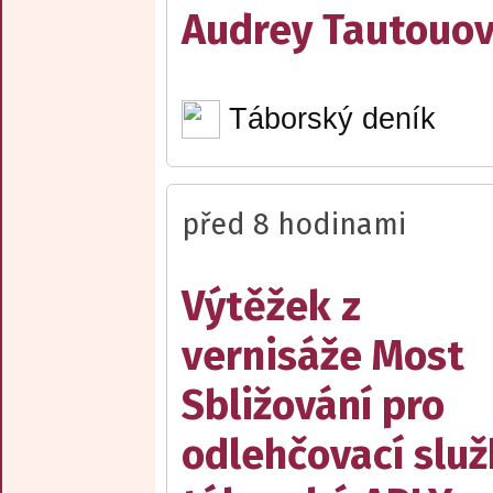
Audrey Tautouo
Táborský deník
před 8 hodinami
Výtěžek z
vernisáže Most
Sbližování pro
odlehčovací slu