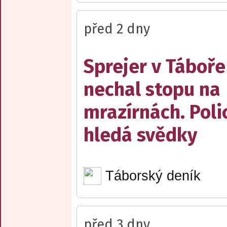
před 2 dny
Sprejer v Táboře
nechal stopu na
mrazírnách. Poli
hledá svědky
Táborský deník
před 3 dny