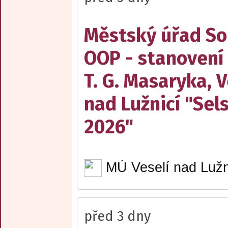
Městský úřad Sob
OOP - stanovení
T. G. Masaryka, V
nad Lužnicí "Sel
2026"
MÚ Veselí nad Lužn
před 3 dny